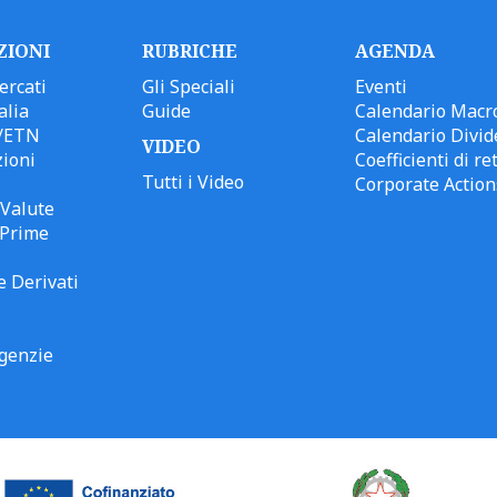
ZIONI
RUBRICHE
AGENDA
ercati
Gli Speciali
Eventi
alia
Guide
Calendario Macr
/ETN
Calendario Divid
VIDEO
ioni
Coefficienti di ret
Tutti i Video
Corporate Action
Valute
 Prime
e Derivati
genzie