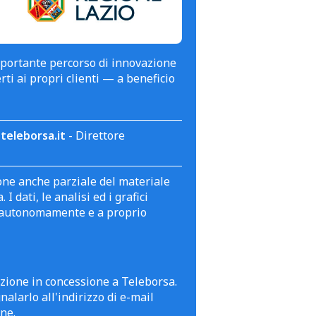
mportante percorso di innovazione
erti ai propri clienti — a beneficio
teleborsa.it
- Direttore
zione anche parziale del materiale
 dati, le analisi ed i grafici
te autonomamente e a proprio
azione in concessione a Teleborsa.
alarlo all'indirizzo di e-mail
ne.