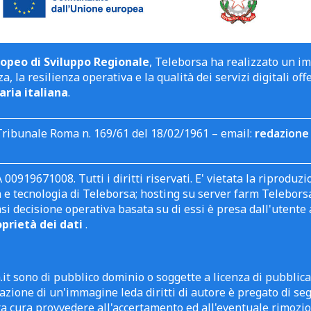
opeo di Sviluppo Regionale
, Teleborsa ha realizzato un i
a, la resilienza operativa e la qualità dei servizi digitali off
aria italiana
.
Tribunale Roma n. 169/61 del 18/02/1961 – email:
redazione 
 00919671008. Tutti i diritti riservati. E' vietata la riprodu
e tecnologia di Teleborsa; hosting su server farm Teleborsa. I
asi decisione operativa basata su di essi è presa dall'uten
oprietà dei dati
.
it sono di pubblico dominio o soggette a licenza di pubblic
zione di un'immagine leda diritti di autore è pregato di segn
ra cura provvedere all'accertamento ed all'eventuale rimozio