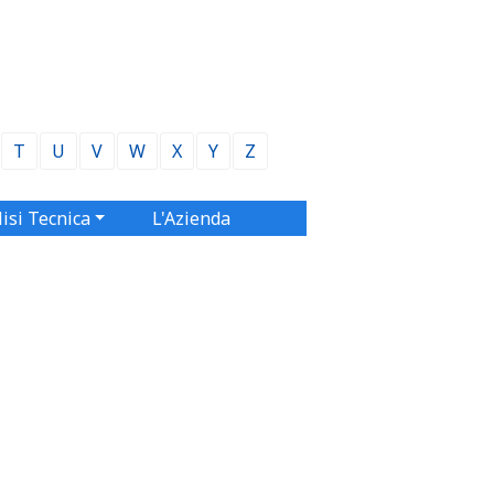
T
U
V
W
X
Y
Z
isi Tecnica
L'Azienda