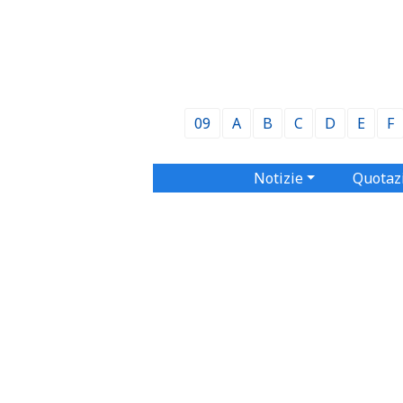
09
A
B
C
D
E
F
Notizie
Quotaz