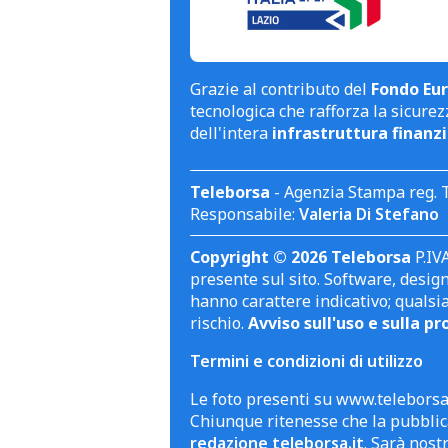
Grazie al contributo del
Fondo Eur
tecnologica che rafforza la sicurezz
dell'intera
infrastruttura finanzi
Teleborsa
- Agenzia Stampa reg. 
Responsabile:
Valeria Di Stefano
Copyright © 2026 Teleborsa
P.IVA
presente sul sito. Software, design 
hanno carattere indicativo; qualsi
rischio.
Avviso sull'uso e sulla pr
Termini e condizioni di utilizzo
Le foto presenti su www.teleborsa.
Chiunque ritenesse che la pubblica
redazione teleborsa.it
. Sarà nost