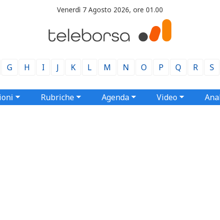
Venerdì 7 Agosto 2026, ore 01.00
G
H
I
J
K
L
M
N
O
P
Q
R
S
ioni
Rubriche
Agenda
Video
Anal