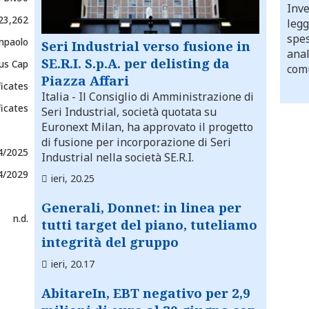
Inve
23,262
legg
spes
npaolo
Seri Industrial verso fusione in
anal
SE.R.I. S.p.A. per delisting da
us Cap
comu
Piazza Affari
ficates
Italia
- Il Consiglio di Amministrazione di
ficates
Seri Industrial, società quotata su
Euronext Milan, ha approvato il progetto
di fusione per incorporazione di Seri
4/2025
Industrial nella società SE.R.I.
4/2029
ieri, 20.25
Generali, Donnet: in linea per
n.d.
tutti target del piano, tuteliamo
integrità del gruppo
ieri, 20.17
AbitareIn, EBT negativo per 2,9