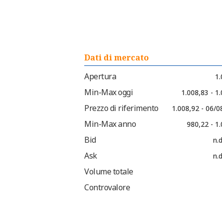
Dati di mercato
Apertura
1.
Min-Max oggi
1.008,83 - 1
Prezzo di riferimento
1.008,92 - 06/
Min-Max anno
980,22 - 1
Bid
n.d
Ask
n.d
Volume totale
Controvalore