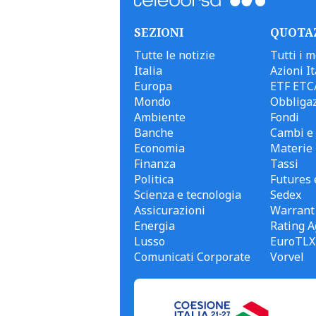
SEZIONI
QUOTA
Tutte le notizie
Tutti i m
Italia
Azioni It
Europa
ETF ETC
Mondo
Obbligaz
Ambiente
Fondi
Banche
Cambi e 
Economia
Materie
Finanza
Tassi
Politica
Futures 
Scienza e tecnologia
Sedex
Assicurazioni
Warrant
Energia
Rating A
Lusso
EuroTLX
Comunicati Corporate
Vorvel