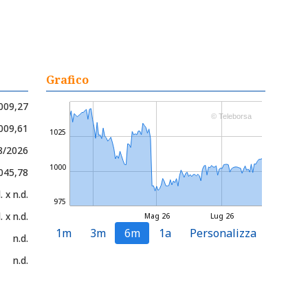
Grafico
009,27
© Teleborsa
.009,61
1025
08/2026
1000
.045,78
. x n.d.
975
. x n.d.
Mag 26
Lug 26
1m
3m
6m
1a
Personalizza
n.d.
n.d.