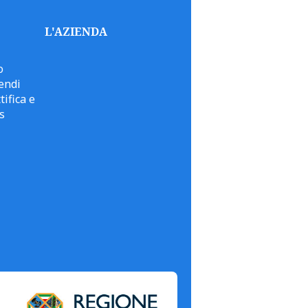
L'AZIENDA
o
endi
tifica e
s