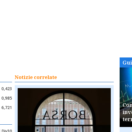
Gu
Notizie correlate
0,423
0,985
Com
6,721
inv
ter
l Div30