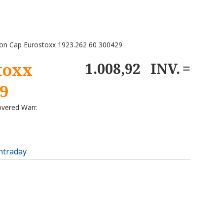
on Cap Eurostoxx 1923.262 60 300429
toxx
1.008,92
INV.
29
overed Warr.
intraday