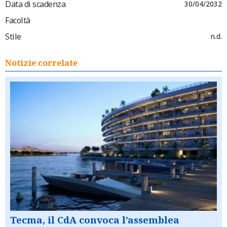
Data di scadenza
30/04/2032
Facoltà
Stile
n.d.
Notizie correlate
Tecma, il CdA convoca l’assemblea