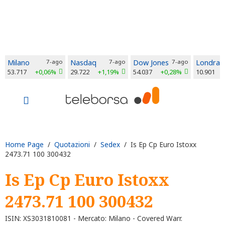
Milano
7-ago
Nasdaq
7-ago
Dow Jones
7-ago
Londra
53.717
+0,06%
29.722
+1,19%
54.037
+0,28%
10.901
Home Page
/
Quotazioni
/
Sedex
/ Is Ep Cp Euro Istoxx
2473.71 100 300432
Is Ep Cp Euro Istoxx
2473.71 100 300432
ISIN: XS3031810081 - Mercato: Milano - Covered Warr.