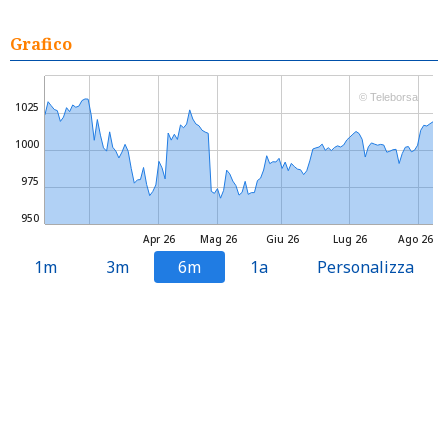
Grafico
© Teleborsa
1025
1000
975
950
Apr 26
Mag 26
Giu 26
Lug 26
Ago 26
1m
3m
6m
1a
Personalizza