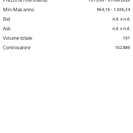
Min-Max anno
964,16 - 1.036,34
Bid
n.d. x n.d.
Ask
n.d. x n.d.
Volume totale
101
Controvalore
102.886