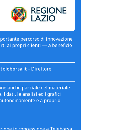
mportante percorso di innovazione
erti ai propri clienti — a beneficio
teleborsa.it
- Direttore
zione anche parziale del materiale
 dati, le analisi ed i grafici
te autonomamente e a proprio
azione in concessione a Teleborsa.