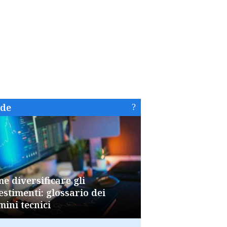
ide
e diversificare gli
estimenti: glossario dei
mini tecnici