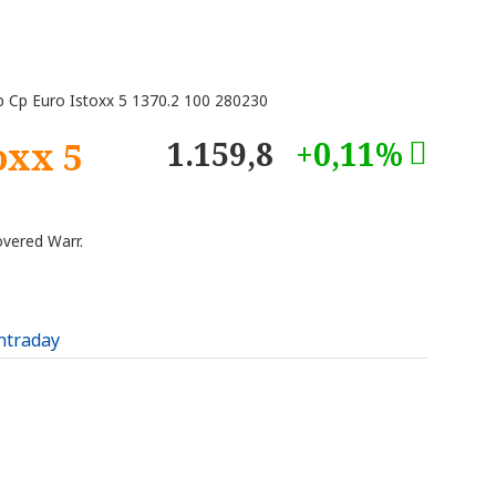
 Cp Euro Istoxx 5 1370.2 100 280230
oxx 5
1.159,8
+0,11%
overed Warr.
intraday