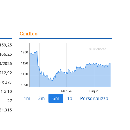
Grafico
159,25
© Teleborsa
1200
.166,25
08/2026
1150
.212,92
1100
6 x 273
1050
31 x 10
Mag 26
Lug 26
1m
3m
6m
1a
Personalizza
27
31.315