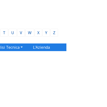
T
U
V
W
X
Y
Z
isi Tecnica
L'Azienda