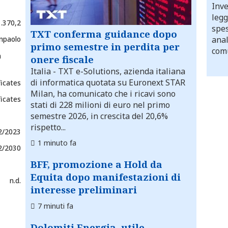
Inve
legg
1.370,2
spes
TXT conferma guidance dopo
npaolo
anal
primo semestre in perdita per
comu
h
onere fiscale
Italia
- TXT e-Solutions, azienda italiana
di informatica quotata su Euronext STAR
ficates
Milan, ha comunicato che i ricavi sono
ficates
stati di 228 milioni di euro nel primo
semestre 2026, in crescita del 20,6%
rispetto...
2/2023
1 minuto fa
2/2030
BFF, promozione a Hold da
Equita dopo manifestazioni di
n.d.
interesse preliminari
7 minuti fa
Dolomiti Energia, utile