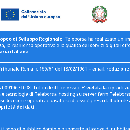
opeo di Sviluppo Regionale
, Teleborsa ha realizzato un i
a, la resilienza operativa e la qualità dei servizi digitali off
aria italiana
.
Tribunale Roma n. 169/61 del 18/02/1961 – email:
redazione 
 00919671008. Tutti i diritti riservati. E' vietata la riprodu
e tecnologia di Teleborsa; hosting su server farm Teleborsa. I
asi decisione operativa basata su di essi è presa dall'uten
oprietà dei dati
.
it sono di pubblico dominio o soggette a licenza di pubblic