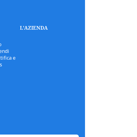
L'AZIENDA
o
endi
tifica e
s