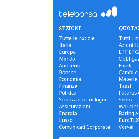
SEZIONI
QUOTA
Tutte le notizie
Tutti i m
Italia
Azioni It
Europa
ETF ETC
Mondo
Obbligaz
Ambiente
Fondi
Banche
Cambi e 
Economia
Materie
Finanza
Tassi
Politica
Futures 
Scienza e tecnologia
Sedex
Assicurazioni
Warrant
Energia
Rating A
Lusso
EuroTLX
Comunicati Corporate
Vorvel