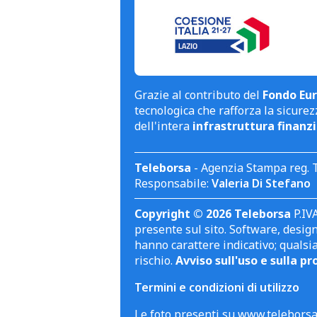
Grazie al contributo del
Fondo Eur
tecnologica che rafforza la sicurezz
dell'intera
infrastruttura finanzi
Teleborsa
- Agenzia Stampa reg. 
Responsabile:
Valeria Di Stefano
Copyright © 2026 Teleborsa
P.IVA
presente sul sito. Software, design 
hanno carattere indicativo; qualsi
rischio.
Avviso sull'uso e sulla pr
Termini e condizioni di utilizzo
Le foto presenti su www.teleborsa.