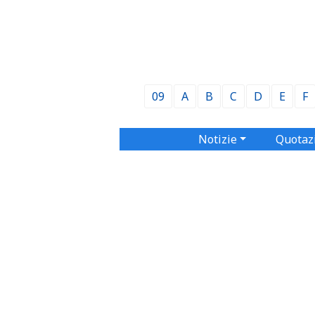
09
A
B
C
D
E
F
Notizie
Quotaz