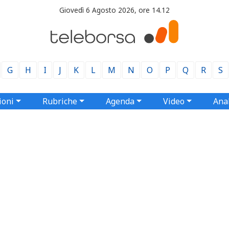
Giovedì 6 Agosto 2026, ore 14.12
G
H
I
J
K
L
M
N
O
P
Q
R
S
ioni
Rubriche
Agenda
Video
Anal