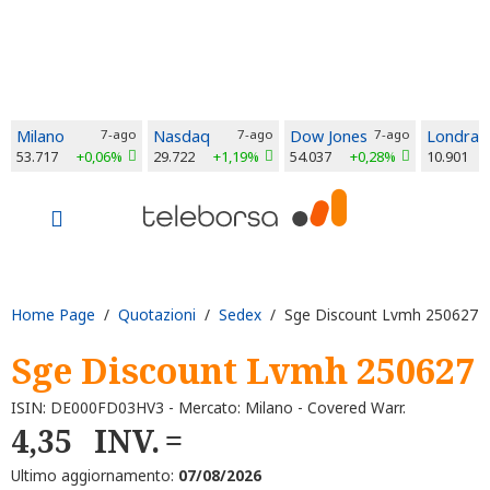
Milano
7-ago
Nasdaq
7-ago
Dow Jones
7-ago
Londra
53.717
+0,06%
29.722
+1,19%
54.037
+0,28%
10.901
Home Page
/
Quotazioni
/
Sedex
/ Sge Discount Lvmh 250627
Sge Discount Lvmh 250627
ISIN: DE000FD03HV3 - Mercato: Milano - Covered Warr.
4,35
INV.
Ultimo aggiornamento:
07/08/2026