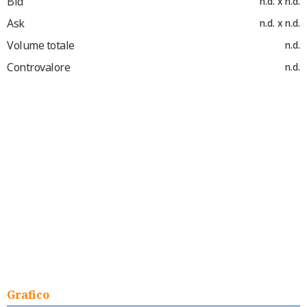
Bid
n.d. x n.d.
Ask
n.d. x n.d.
Volume totale
n.d.
Controvalore
n.d.
Grafico