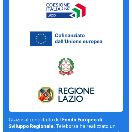
Grazie al contributo del
Fondo Europeo di
Sviluppo Regionale
, Teleborsa ha realizzato un