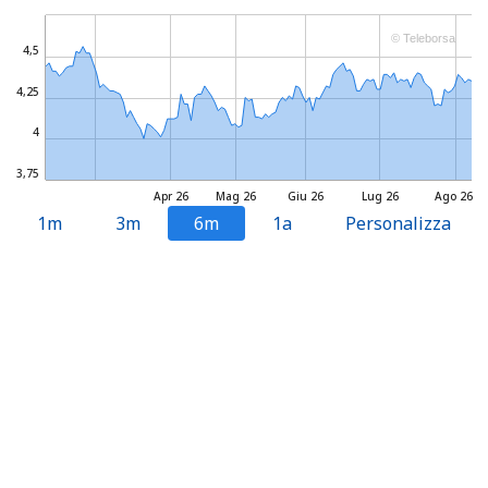
© Teleborsa
4,5
4,25
4
3,75
Apr 26
Mag 26
Giu 26
Lug 26
Ago 26
1m
3m
6m
1a
Personalizza