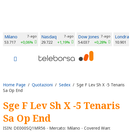
Milano
7-ago
Nasdaq
7-ago
Dow Jones
7-ago
Londra
53.717
+0,06%
29.722
+1,19%
54.037
+0,28%
10.901
Home Page
/
Quotazioni
/
Sedex
/ Sge F Lev Sh X -5 Tenaris
Sa Op End
Sge F Lev Sh X -5 Tenaris
Sa Op End
ISIN: DE000SQ1MR56 - Mercato: Milano - Covered Warr.