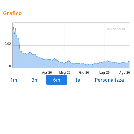
Grafico
© Teleborsa
0,02
0
Apr 26
Mag 26
Giu 26
Lug 26
Ago 26
1m
3m
6m
1a
Personalizza