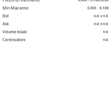
Min-Max anno
0,003 - 0,108
Bid
n.d. x n.d.
Ask
n.d. x n.d.
Volume totale
n.d.
Controvalore
n.d.