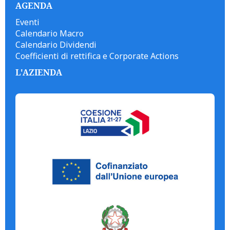
AGENDA
Eventi
Calendario Macro
Calendario Dividendi
Coefficienti di rettifica e Corporate Actions
L'AZIENDA