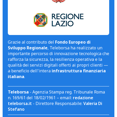
Grazie al contributo del
Fondo Europeo di
Sviluppo Regionale
, Teleborsa ha realizzato un
importante percorso di innovazione tecnologica che
rafforza la sicurezza, la resilienza operativa e la
qualità dei servizi digitali offerti ai propri clienti —
a beneficio dell'intera
infrastruttura finanziaria
italiana
.
Teleborsa
- Agenzia Stampa reg. Tribunale Roma
n. 169/61 del 18/02/1961 – email:
redazione
teleborsa.it
- Direttore Responsabile:
Valeria Di
Stefano