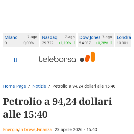
Milano
7-ago
Nasdaq
7-ago
Dow Jones
7-ago
Londra
0
0,00%
29.722
+1,19%
54.037
+0,28%
10.901
Home Page
/
Notizie
/ Petrolio a 94,24 dollari alle 15:40
Petrolio a 94,24 dollari
alle 15:40
Energia
,
In breve
,
Finanza
23 aprile 2026 - 15.40