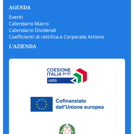
AGENDA
Eventi
Calendario Macro
Calendario Dividendi
Coefficienti di rettifica e Corporate Actions
L'AZIENDA