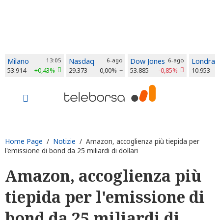
Milano
13:05
Nasdaq
6-ago
Dow Jones
6-ago
Londra
53.914
+0,43%
29.373
0,00%
53.885
-0,85%
10.953
Home Page
/
Notizie
/ Amazon, accoglienza più tiepida per
l'emissione di bond da 25 miliardi di dollari
Amazon, accoglienza più
tiepida per l'emissione di
bond da 25 miliardi di