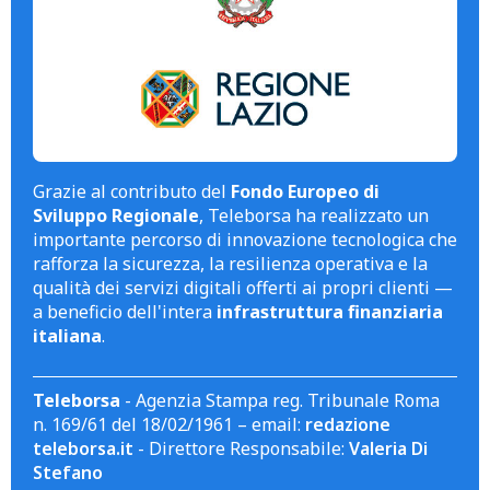
Grazie al contributo del
Fondo Europeo di
Sviluppo Regionale
, Teleborsa ha realizzato un
importante percorso di innovazione tecnologica che
rafforza la sicurezza, la resilienza operativa e la
qualità dei servizi digitali offerti ai propri clienti —
a beneficio dell'intera
infrastruttura finanziaria
italiana
.
Teleborsa
- Agenzia Stampa reg. Tribunale Roma
n. 169/61 del 18/02/1961 – email:
redazione
teleborsa.it
- Direttore Responsabile:
Valeria Di
Stefano