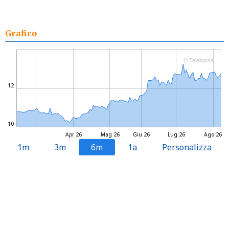
Grafico
© Teleborsa
12
10
Apr 26
Mag 26
Giu 26
Lug 26
Ago 26
1m
3m
6m
1a
Personalizza