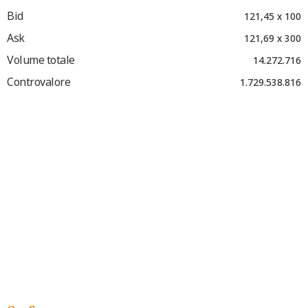
Bid
121,45 x 100
Ask
121,69 x 300
Volume totale
14.272.716
Controvalore
1.729.538.816