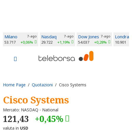
Milano
7-ago
Nasdaq
7-ago
Dow Jones
7-ago
Londra
53.717
+0,06%
29.722
+1,19%
54.037
+0,28%
10.901
Home Page
/
Quotazioni
/ Cisco Systems
Cisco Systems
Mercato: NASDAQ - National
121,43
+0,45%
valuta in
USD