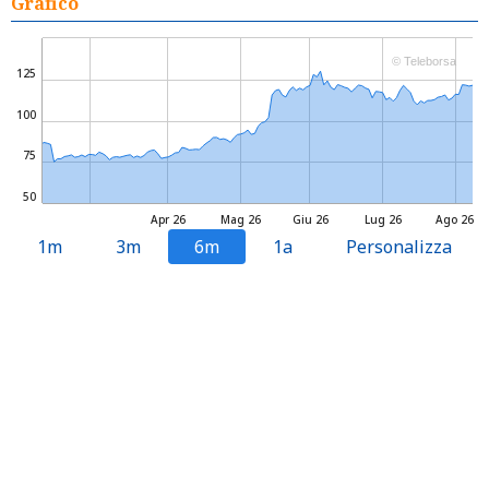
Grafico
© Teleborsa
125
100
75
50
Apr 26
Mag 26
Giu 26
Lug 26
Ago 26
1m
3m
6m
1a
Personalizza