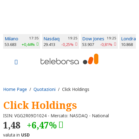
Milano
17:35
Nasdaq
19:25
Dow Jones
19:25
Londra
53.683
+0,44%
29.413
-0,25%
53.907
-0,81%
10.868
Home Page
/
Quotazioni
/ Click Holdings
Click Holdings
ISIN: VGG2R09D1024 - Mercato: NASDAQ - National
1,48
+6,47%
valuta in
USD