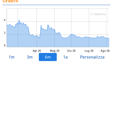
Grafico
© Teleborsa
4
2
0
Apr 26
Mag 26
Giu 26
Lug 26
Ago 26
1m
3m
6m
1a
Personalizza