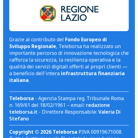
Grazie al contributo del
Fondo Europeo di
Sviluppo Regionale
, Teleborsa ha realizzato un
importante percorso di innovazione tecnologica che
rafforza la sicurezza, la resilienza operativa e la
qualità dei servizi digitali offerti ai propri clienti —
a beneficio dell'intera
infrastruttura finanziaria
italiana
.
Teleborsa
- Agenzia Stampa reg. Tribunale Roma
n. 169/61 del 18/02/1961 – email:
redazione
teleborsa.it
- Direttore Responsabile:
Valeria Di
Stefano
Copyright © 2026 Teleborsa
P.IVA 00919671008.