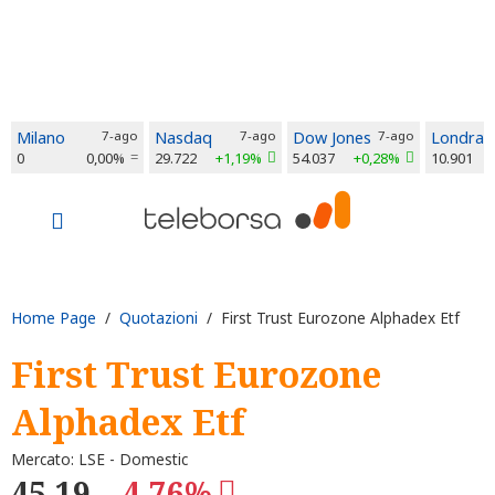
Milano
7-ago
Nasdaq
7-ago
Dow Jones
7-ago
Londra
0
0,00%
29.722
+1,19%
54.037
+0,28%
10.901
Home Page
/
Quotazioni
/ First Trust Eurozone Alphadex Etf
First Trust Eurozone
Alphadex Etf
Mercato: LSE - Domestic
45,19
-4,76%