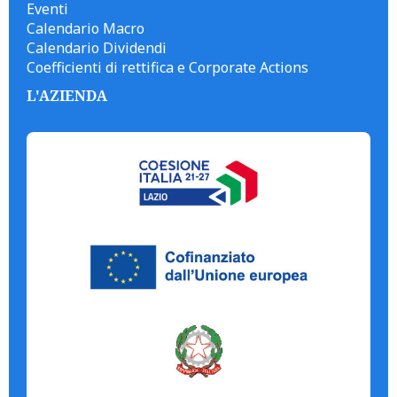
Eventi
Calendario Macro
Calendario Dividendi
Coefficienti di rettifica e Corporate Actions
L'AZIENDA