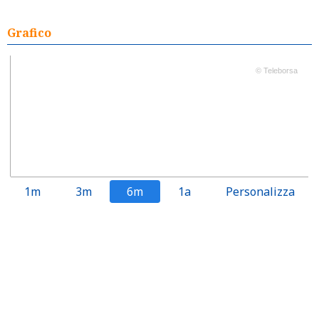
Grafico
© Teleborsa
1m
3m
6m
1a
Personalizza