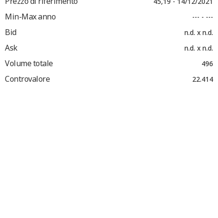
Prezzo di riferimento
45,19 - 14/12/2021
Min-Max anno
--- - ---
Bid
n.d. x n.d.
Ask
n.d. x n.d.
Volume totale
496
Controvalore
22.414