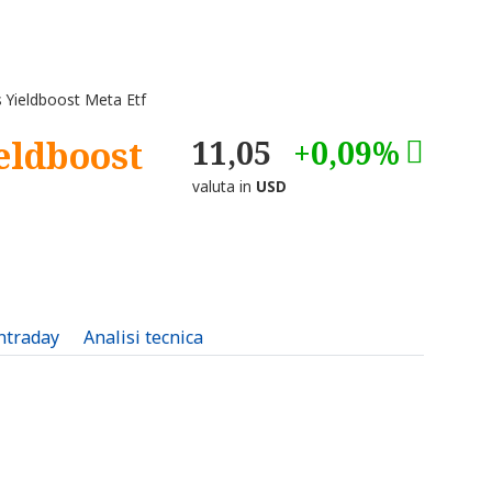
 Yieldboost Meta Etf
eldboost
11,05
+0,09%
valuta in
USD
intraday
Analisi tecnica