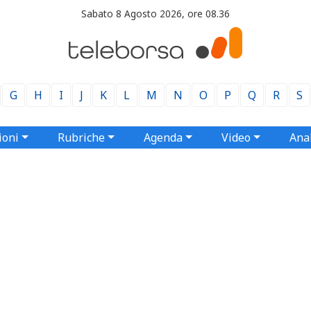
Sabato 8 Agosto 2026, ore 08.36
G
H
I
J
K
L
M
N
O
P
Q
R
S
ioni
Rubriche
Agenda
Video
Anal