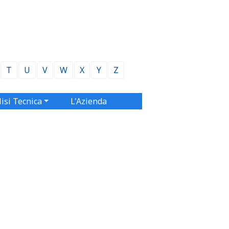
T
U
V
W
X
Y
Z
isi Tecnica
L'Azienda