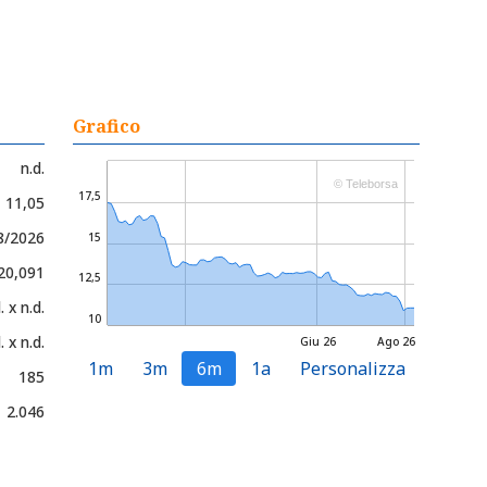
Grafico
n.d.
© Teleborsa
17,5
- 11,05
8/2026
15
 20,091
12,5
. x n.d.
10
. x n.d.
Giu 26
Ago 26
1m
3m
6m
1a
Personalizza
185
2.046