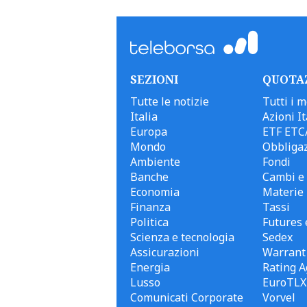
SEZIONI
QUOTA
Tutte le notizie
Tutti i m
Italia
Azioni It
Europa
ETF ETC
Mondo
Obbligaz
Ambiente
Fondi
Banche
Cambi e 
Economia
Materie
Finanza
Tassi
Politica
Futures 
Scienza e tecnologia
Sedex
Assicurazioni
Warrant
Energia
Rating A
Lusso
EuroTLX
Comunicati Corporate
Vorvel