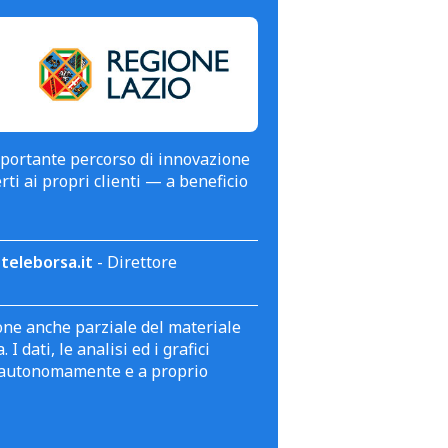
mportante percorso di innovazione
erti ai propri clienti — a beneficio
teleborsa.it
- Direttore
zione anche parziale del materiale
 dati, le analisi ed i grafici
te autonomamente e a proprio