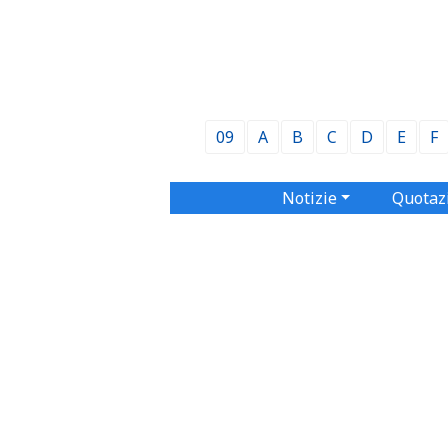
09
A
B
C
D
E
F
Notizie
Quotaz