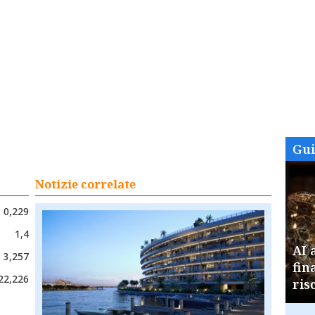
Gu
Notizie correlate
0,229
1,4
AI 
3,257
fin
22,226
ris