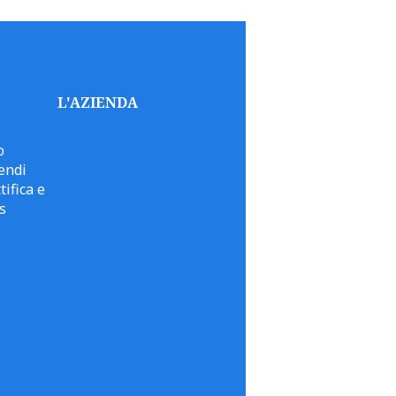
L'AZIENDA
o
endi
tifica e
s