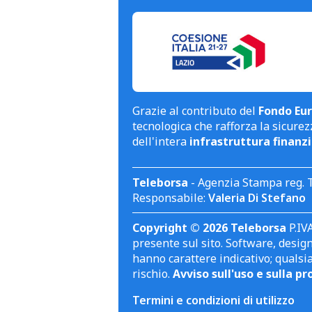
Grazie al contributo del
Fondo Eur
tecnologica che rafforza la sicurezz
dell'intera
infrastruttura finanzi
Teleborsa
- Agenzia Stampa reg. 
Responsabile:
Valeria Di Stefano
Copyright © 2026 Teleborsa
P.IVA
presente sul sito. Software, design 
hanno carattere indicativo; qualsi
rischio.
Avviso sull'uso e sulla pr
Termini e condizioni di utilizzo