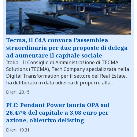
Tecma, il CdA convoca l’assemblea
straordinaria per due proposte di delega
ad aumentare il capitale sociale
Italia
- Il Consiglio di Amministrazione di TECMA
Solutions (TECMA), Tech Company specializzata nella
Digital Transformation per il settore del Real Estate,
ha deliberato in data odierna di proporre alla...
ieri, 20.15
PLC: Pendant Power lancia OPA sul
26,47% del capitale a 3,08 euro per
azione, obiettivo delisting
ieri, 19.31