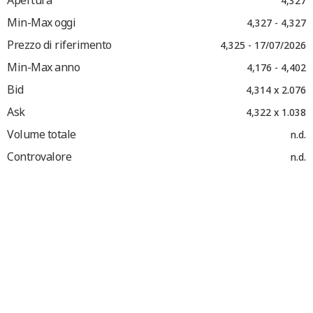
Apertura
4,327
Min-Max oggi
4,327 - 4,327
Prezzo di riferimento
4,325 - 17/07/2026
Min-Max anno
4,176 - 4,402
Bid
4,314 x 2.076
Ask
4,322 x 1.038
Volume totale
n.d.
Controvalore
n.d.