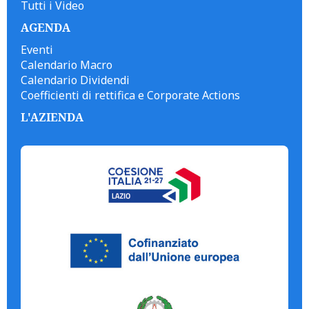
Tutti i Video
AGENDA
Eventi
Calendario Macro
Calendario Dividendi
Coefficienti di rettifica e Corporate Actions
L'AZIENDA