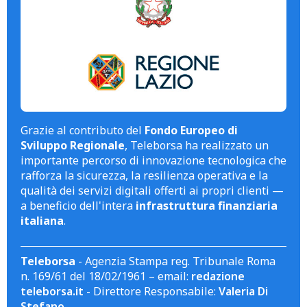
Grazie al contributo del
Fondo Europeo di
Sviluppo Regionale
, Teleborsa ha realizzato un
importante percorso di innovazione tecnologica che
rafforza la sicurezza, la resilienza operativa e la
qualità dei servizi digitali offerti ai propri clienti —
a beneficio dell'intera
infrastruttura finanziaria
italiana
.
Teleborsa
- Agenzia Stampa reg. Tribunale Roma
n. 169/61 del 18/02/1961 – email:
redazione
teleborsa.it
- Direttore Responsabile:
Valeria Di
Stefano