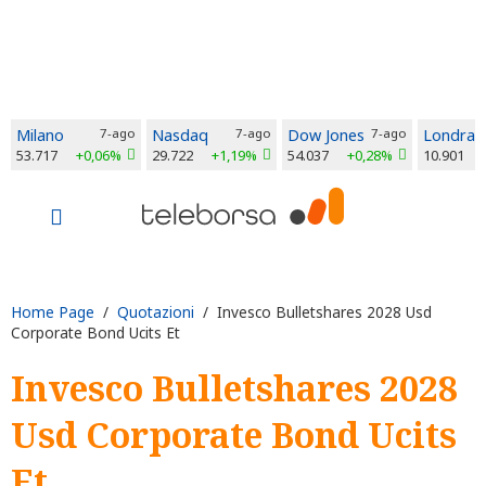
Milano
7-ago
Nasdaq
7-ago
Dow Jones
7-ago
Londra
53.717
+0,06%
29.722
+1,19%
54.037
+0,28%
10.901
Home Page
/
Quotazioni
/ Invesco Bulletshares 2028 Usd
Corporate Bond Ucits Et
Invesco Bulletshares 2028
Usd Corporate Bond Ucits
Et