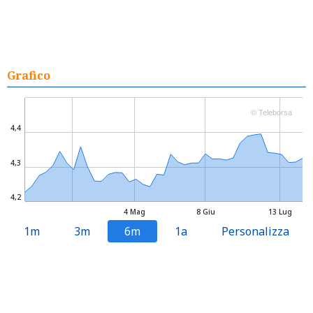
Grafico
© Teleborsa
4,4
4,3
4,2
4 Mag
8 Giu
13 Lug
1m
3m
6m
1a
Personalizza