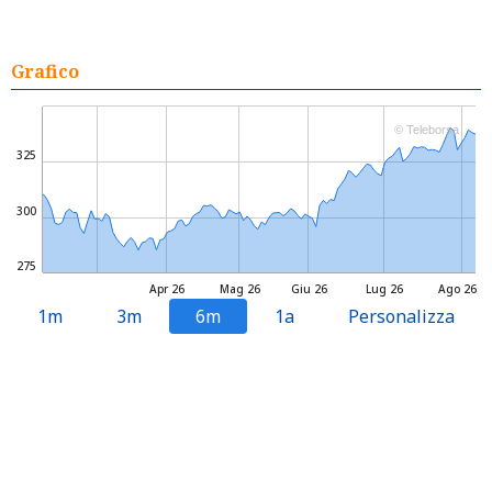
Grafico
© Teleborsa
325
300
275
Apr 26
Mag 26
Giu 26
Lug 26
Ago 26
1m
3m
6m
1a
Personalizza