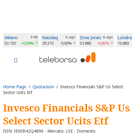
Milano
9:48
Nasdaq
6-ago
Dow Jones
6-ago
Londra
53.730
+0,09%
29.373
0,00%
53.885
-0,85%
10.883
Home Page
/
Quotazioni
/ Invesco Financials S&P Us Select
Sector Ucits Etf
Invesco Financials S&P Us
Select Sector Ucits Etf
ISIN: IE00B42Q4896 - Mercato: LSE - Domestic