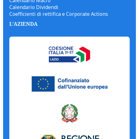
Calendario Macro
Calendario Dividendi
Coefficienti di rettifica e Corporate Actions
L'AZIENDA