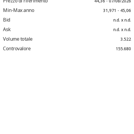
Prezzo di riferimento
44,36 - 07/08/2026
Min-Max anno
31,971 - 45,06
Bid
n.d. x n.d.
Ask
n.d. x n.d.
Volume totale
3.522
Controvalore
155.680