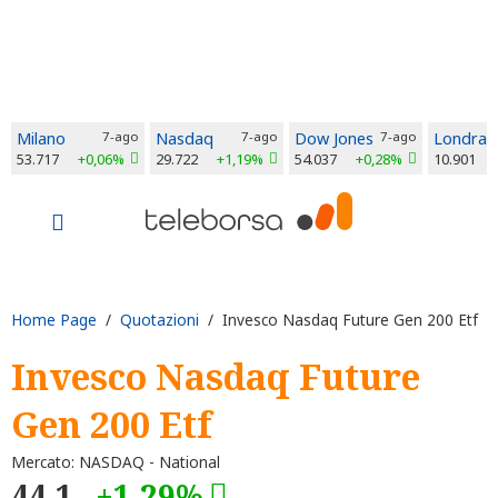
Milano
7-ago
Nasdaq
7-ago
Dow Jones
7-ago
Londra
53.717
+0,06%
29.722
+1,19%
54.037
+0,28%
10.901
Home Page
/
Quotazioni
/ Invesco Nasdaq Future Gen 200 Etf
Invesco Nasdaq Future
Gen 200 Etf
Mercato: NASDAQ - National
44,1
+1,29%