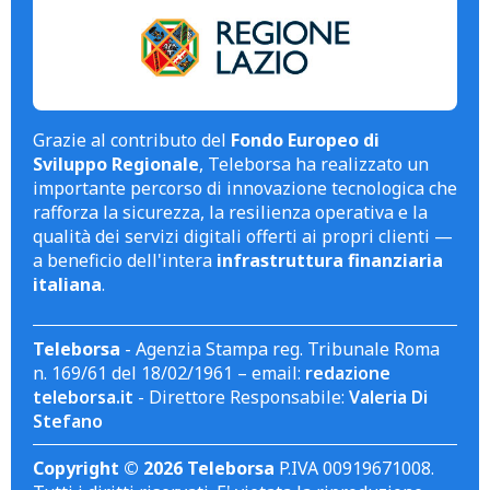
Grazie al contributo del
Fondo Europeo di
Sviluppo Regionale
, Teleborsa ha realizzato un
importante percorso di innovazione tecnologica che
rafforza la sicurezza, la resilienza operativa e la
qualità dei servizi digitali offerti ai propri clienti —
a beneficio dell'intera
infrastruttura finanziaria
italiana
.
Teleborsa
- Agenzia Stampa reg. Tribunale Roma
n. 169/61 del 18/02/1961 – email:
redazione
teleborsa.it
- Direttore Responsabile:
Valeria Di
Stefano
Copyright © 2026 Teleborsa
P.IVA 00919671008.