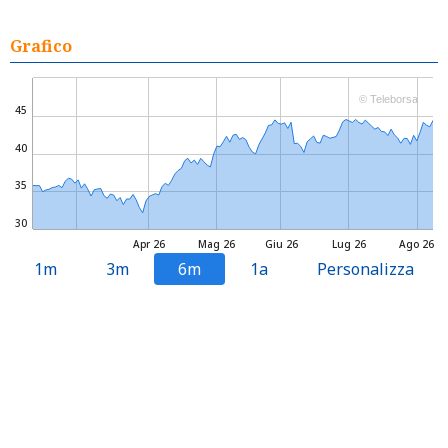
Grafico
© Teleborsa
45
40
35
30
Apr 26
Mag 26
Giu 26
Lug 26
Ago 26
1m
3m
6m
1a
Personalizza