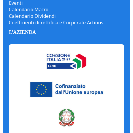
Eventi
Calendario Macro
Calendario Dividendi
Coefficienti di rettifica e Corporate Actions
L'AZIENDA