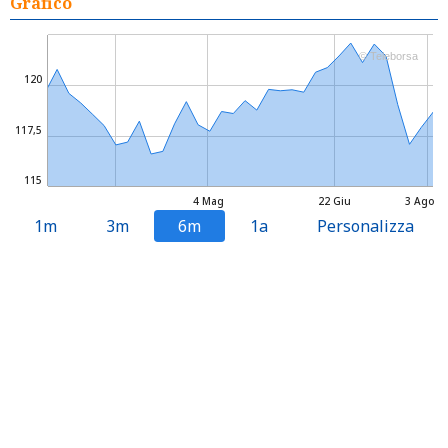
Grafico
© Teleborsa
120
117,5
115
4 Mag
22 Giu
3 Ago
1m
3m
6m
1a
Personalizza