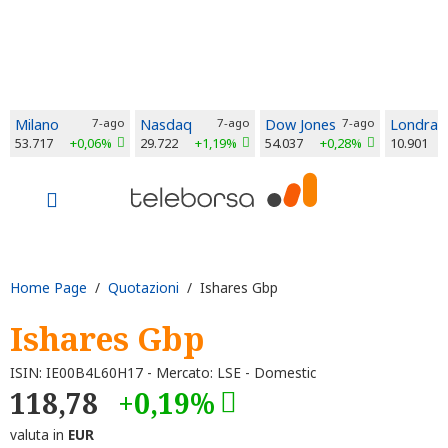
Milano
7-ago
Nasdaq
7-ago
Dow Jones
7-ago
Londra
53.717
+0,06%
29.722
+1,19%
54.037
+0,28%
10.901
Home Page
/
Quotazioni
/ Ishares Gbp
Ishares Gbp
ISIN: IE00B4L60H17 - Mercato: LSE - Domestic
118,78
+0,19%
valuta in
EUR