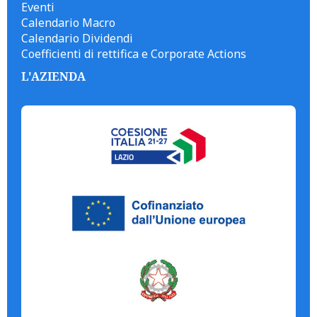
Eventi
Calendario Macro
Calendario Dividendi
Coefficienti di rettifica e Corporate Actions
L'AZIENDA