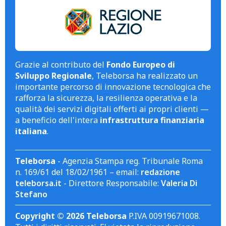
Grazie al contributo del
Fondo Europeo di
Sviluppo Regionale
, Teleborsa ha realizzato un
importante percorso di innovazione tecnologica che
rafforza la sicurezza, la resilienza operativa e la
qualità dei servizi digitali offerti ai propri clienti —
a beneficio dell'intera
infrastruttura finanziaria
italiana
.
Teleborsa
- Agenzia Stampa reg. Tribunale Roma
n. 169/61 del 18/02/1961 – email:
redazione
teleborsa.it
- Direttore Responsabile:
Valeria Di
Stefano
Copyright © 2026 Teleborsa
P.IVA 00919671008.