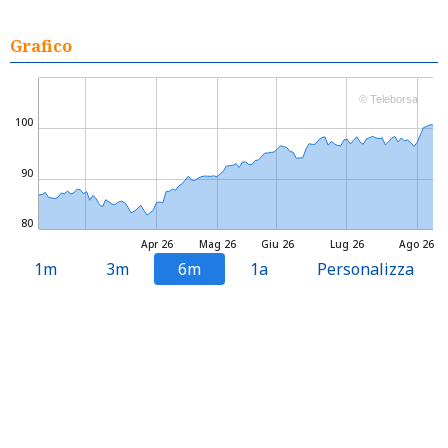
Grafico
© Teleborsa
100
90
80
Apr 26
Mag 26
Giu 26
Lug 26
Ago 26
1m
3m
6m
1a
Personalizza