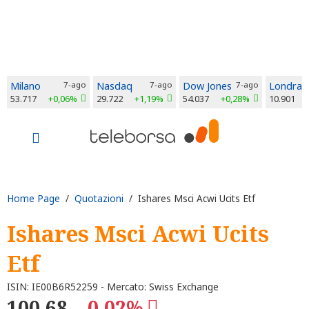
Milano
7-ago
Nasdaq
7-ago
Dow Jones
7-ago
Londra
53.717
+0,06%
29.722
+1,19%
54.037
+0,28%
10.901
Home Page
/
Quotazioni
/ Ishares Msci Acwi Ucits Etf
Ishares Msci Acwi Ucits
Etf
ISIN: IE00B6R52259 - Mercato: Swiss Exchange
100,68
-0,02%