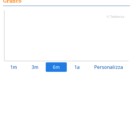
Grafico
© Teleborsa
1m
3m
6m
1a
Personalizza