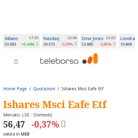
Milano
17:35
Nasdaq
22:00
Dow Jones
22:03
Londra
53.683
+0,44%
29.373
-0,39%
53.885
-0,85%
10.868
Home Page
/
Quotazioni
/ Ishares Msci Eafe Etf
Ishares Msci Eafe Etf
Mercato: LSE - Domestic
56,47
-0,37%
valuta in
USD