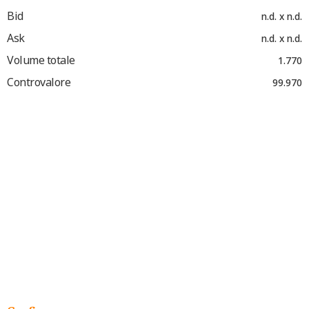
Bid
n.d. x n.d.
Ask
n.d. x n.d.
Volume totale
1.770
Controvalore
99.970