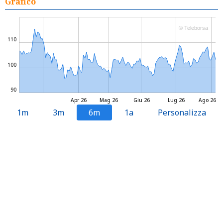
Grafico
© Teleborsa
110
100
90
Apr 26
Mag 26
Giu 26
Lug 26
Ago 26
1m
3m
6m
1a
Personalizza