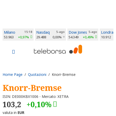
Milano
15:18
Nasdaq
5-ago
Dow Jones
5-ago
Londra
53.963
+0,97%
29.488
0,00%
54.349
+0,49%
10.912
Home Page
/
Quotazioni
/ Knorr-Bremse
Knorr-Bremse
ISIN: DE000KBX1006 - Mercato: XETRA
103,2
+0,10%
valuta in
EUR