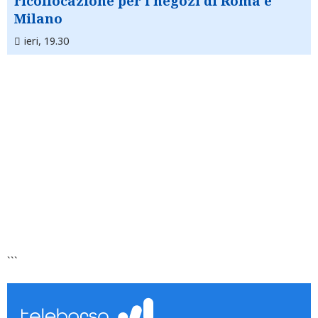
ricollocazione per i negozi di Roma e
Milano
ieri, 19.30
```