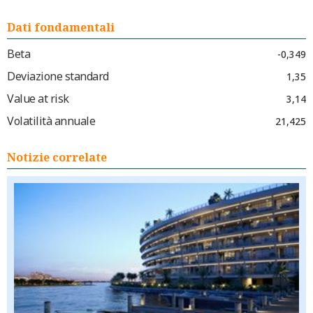
Dati fondamentali
Beta
-0,349
Deviazione standard
1,35
Value at risk
3,14
Volatilità annuale
21,425
Notizie correlate