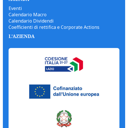
Eventi
Calendario Macro
Calendario Dividendi
Coefficienti di rettifica e Corporate Actions
L'AZIENDA