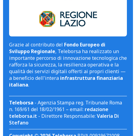
Grazie al contributo del
Fondo Europeo di
Sviluppo Regionale
, Teleborsa ha realizzato un
importante percorso di innovazione tecnologica che
rafforza la sicurezza, la resilienza operativa e la
qualità dei servizi digitali offerti ai propri clienti —
a beneficio dell'intera
infrastruttura finanziaria
italiana
.
Teleborsa
- Agenzia Stampa reg. Tribunale Roma
n. 169/61 del 18/02/1961 – email:
redazione
teleborsa.it
- Direttore Responsabile:
Valeria Di
Stefano
Copyright © 2026 Teleborsa
P.IVA 00919671008.