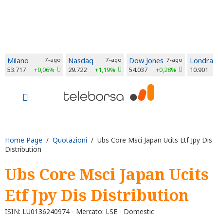
Milano
7-ago
Nasdaq
7-ago
Dow Jones
7-ago
Londra
53.717
+0,06%
29.722
+1,19%
54.037
+0,28%
10.901
Home Page
/
Quotazioni
/ Ubs Core Msci Japan Ucits Etf Jpy Dis
Distribution
Ubs Core Msci Japan Ucits
Etf Jpy Dis Distribution
ISIN: LU0136240974 - Mercato: LSE - Domestic