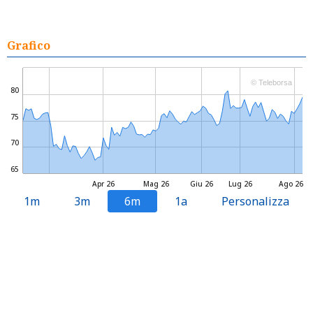
Grafico
© Teleborsa
80
75
70
65
Apr 26
Mag 26
Giu 26
Lug 26
Ago 26
1m
3m
6m
1a
Personalizza