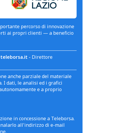
mportante percorso di innovazione
erti ai propri clienti — a beneficio
teleborsa.it
- Direttore
zione anche parziale del materiale
 dati, le analisi ed i grafici
te autonomamente e a proprio
azione in concessione a Teleborsa.
alarlo all'indirizzo di e-mail
ne.