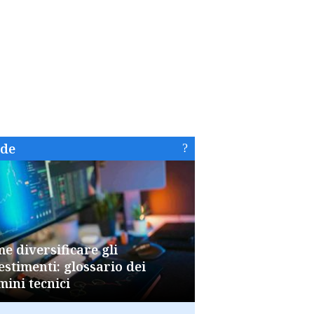
ide
e diversificare gli
estimenti: glossario dei
mini tecnici