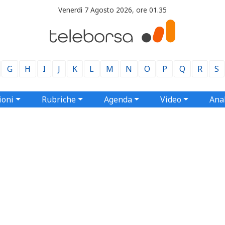
Venerdì 7 Agosto 2026, ore 01.35
G
H
I
J
K
L
M
N
O
P
Q
R
S
ioni
Rubriche
Agenda
Video
Anal