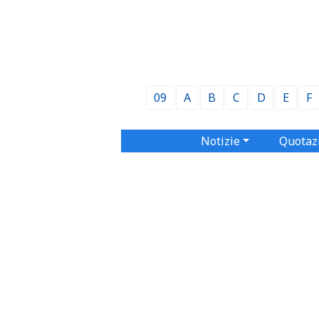
09
A
B
C
D
E
F
Notizie
Quotaz