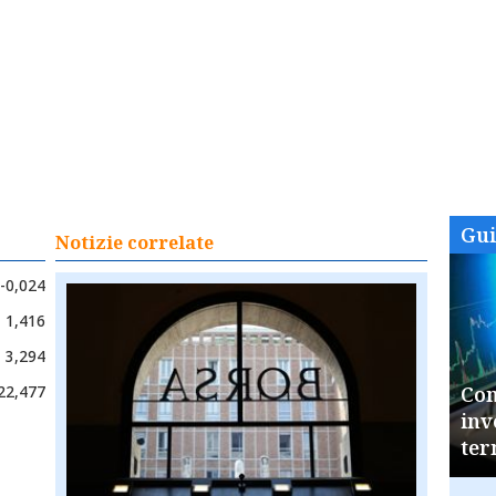
Gu
Notizie correlate
-0,024
1,416
3,294
22,477
Com
inv
ter