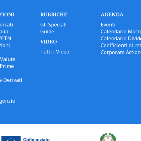
ZIONI
RUBRICHE
AGENDA
ercati
Gli Speciali
Eventi
alia
Guide
Calendario Macr
/ETN
Calendario Divid
VIDEO
ioni
Coefficienti di ret
Tutti i Video
Corporate Action
Valute
 Prime
e Derivati
genzie