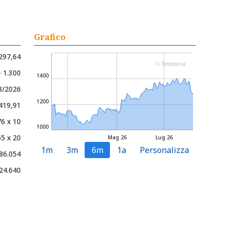
Grafico
297,64
© Teleborsa
- 1.300
1400
08/2026
1200
.419,91
76 x 10
1000
65 x 20
Mag 26
Lug 26
1m
3m
6m
1a
Personalizza
86.054
24.640