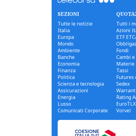
SEZIONI
QUOTA
Tutte le notizie
Tutti i m
Italia
Azioni It
Europa
ETF ETC
Mondo
Obbligaz
Ambiente
Fondi
Banche
Cambi e 
Economia
Materie
Finanza
Tassi
Politica
Futures 
Scienza e tecnologia
Sedex
Assicurazioni
Warrant
Energia
Rating A
Lusso
EuroTLX
Comunicati Corporate
Vorvel