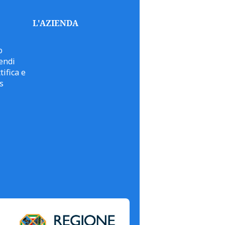
L'AZIENDA
o
endi
tifica e
s