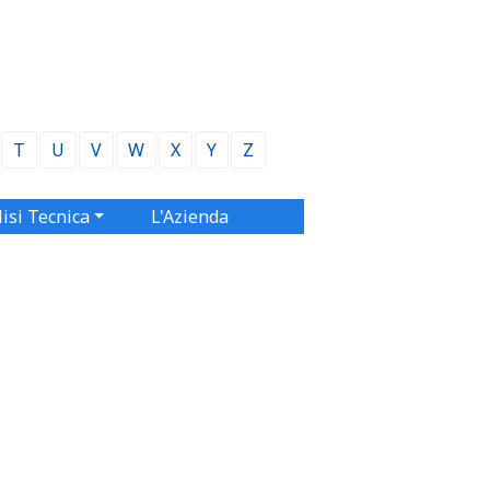
T
U
V
W
X
Y
Z
isi Tecnica
L'Azienda