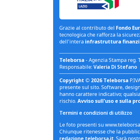
Grazie al contributo del
Fondo Eur
tecnologica che rafforza la sicurezz
dell'intera
infrastruttura finanzi
Teleborsa
- Agenzia Stampa reg. 
Responsabile:
Valeria Di Stefano
Copyright © 2026 Teleborsa
P.IVA
presente sul sito. Software, design 
hanno carattere indicativo; qualsi
rischio.
Avviso sull'uso e sulla pr
Termini e condizioni di utilizzo
Le foto presenti su www.teleborsa.
Chiunque ritenesse che la pubblica
redazione teleborsa.it
. Sarà nost