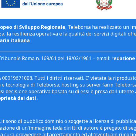
opeo di Sviluppo Regionale
, Teleborsa ha realizzato un i
a, la resilienza operativa e la qualità dei servizi digitali off
aria italiana
.
Tribunale Roma n. 169/61 del 18/02/1961 – email:
redazione 
 00919671008. Tutti i diritti riservati. E' vietata la riprodu
e tecnologia di Teleborsa; hosting su server farm Teleborsa. I
asi decisione operativa basata su di essi è presa dall'uten
oprietà dei dati
.
it sono di pubblico dominio o soggette a licenza di pubblic
zione di un'immagine leda diritti di autore è pregato di segn
ra cura provvedere all'accertamento ed all'eventuale rimozio