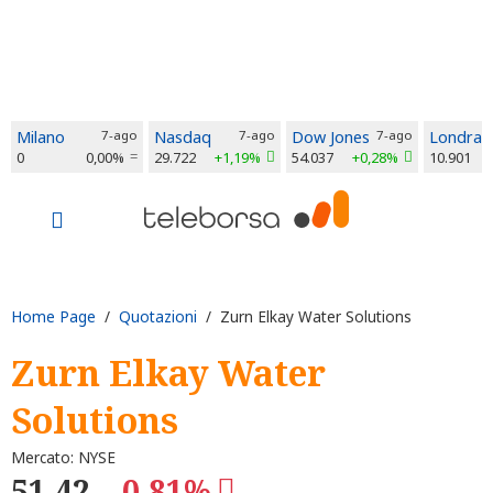
Milano
7-ago
Nasdaq
7-ago
Dow Jones
7-ago
Londra
0
0,00%
29.722
+1,19%
54.037
+0,28%
10.901
Home Page
/
Quotazioni
/ Zurn Elkay Water Solutions
Zurn Elkay Water
Solutions
Mercato: NYSE
51,42
-0,81%