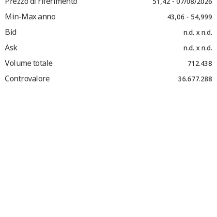
Prezzo di riferimento
51,42 - 07/08/2026
Min-Max anno
43,06 - 54,999
Bid
n.d. x n.d.
Ask
n.d. x n.d.
Volume totale
712.438
Controvalore
36.677.288