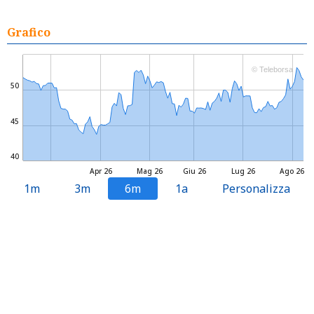
Grafico
© Teleborsa
50
45
40
Apr 26
Mag 26
Giu 26
Lug 26
Ago 26
1m
3m
6m
1a
Personalizza