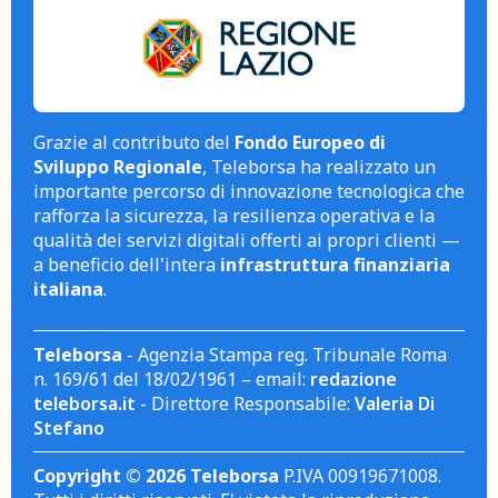
Grazie al contributo del
Fondo Europeo di
Sviluppo Regionale
, Teleborsa ha realizzato un
importante percorso di innovazione tecnologica che
rafforza la sicurezza, la resilienza operativa e la
qualità dei servizi digitali offerti ai propri clienti —
a beneficio dell'intera
infrastruttura finanziaria
italiana
.
Teleborsa
- Agenzia Stampa reg. Tribunale Roma
n. 169/61 del 18/02/1961 – email:
redazione
teleborsa.it
- Direttore Responsabile:
Valeria Di
Stefano
Copyright © 2026 Teleborsa
P.IVA 00919671008.