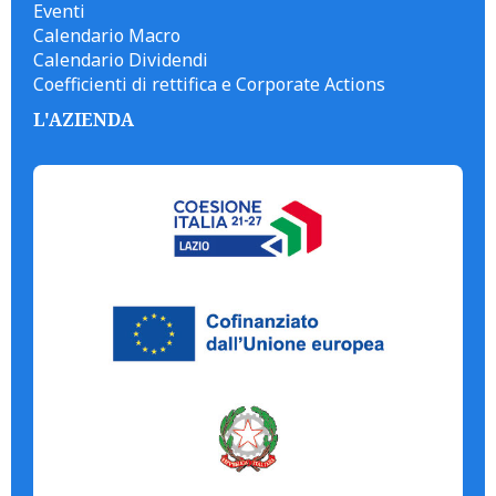
Eventi
Calendario Macro
Calendario Dividendi
Coefficienti di rettifica e Corporate Actions
L'AZIENDA