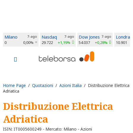
Milano
7-ago
Nasdaq
7-ago
Dow Jones
7-ago
Londra
0
0,00%
29.722
+1,19%
54.037
+0,28%
10.901
Home Page
/
Quotazioni
/
Azioni Italia
/ Distribuzione Elettrica
Adriatica
Distribuzione Elettrica
Adriatica
ISIN: IT0005600249 - Mercato: Milano - Azioni