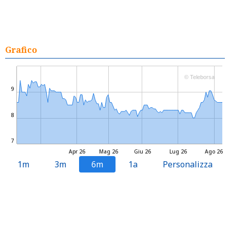
Grafico
© Teleborsa
9
8
7
Apr 26
Mag 26
Giu 26
Lug 26
Ago 26
1m
3m
6m
1a
Personalizza