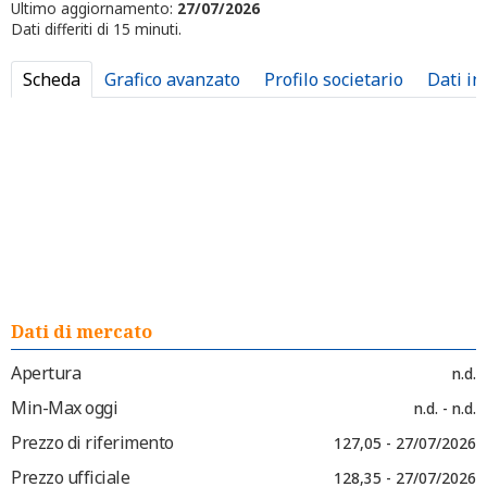
Ultimo aggiornamento:
27/07/2026
Dati differiti di 15 minuti.
Scheda
Grafico avanzato
Profilo societario
Dati in
Dati di mercato
Apertura
n.d.
Min-Max oggi
n.d. - n.d.
Prezzo di riferimento
127,05 - 27/07/2026
Prezzo ufficiale
128,35 - 27/07/2026