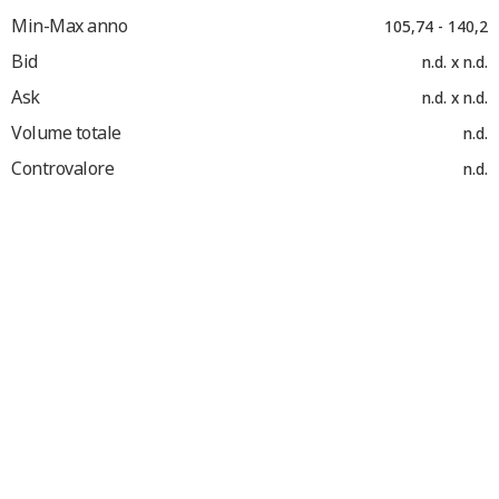
Min-Max anno
105,74 - 140,2
Bid
n.d. x n.d.
Ask
n.d. x n.d.
Volume totale
n.d.
Controvalore
n.d.