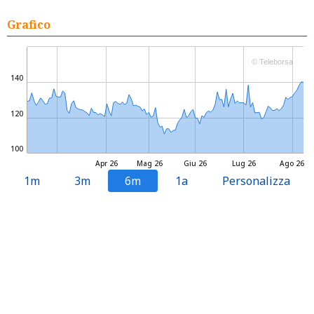
Grafico
© Teleborsa
140
120
100
Apr 26
Mag 26
Giu 26
Lug 26
Ago 26
1m
3m
6m
1a
Personalizza