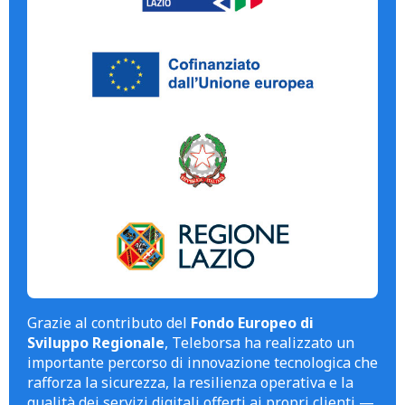
Grazie al contributo del
Fondo Europeo di
Sviluppo Regionale
, Teleborsa ha realizzato un
importante percorso di innovazione tecnologica che
rafforza la sicurezza, la resilienza operativa e la
qualità dei servizi digitali offerti ai propri clienti —