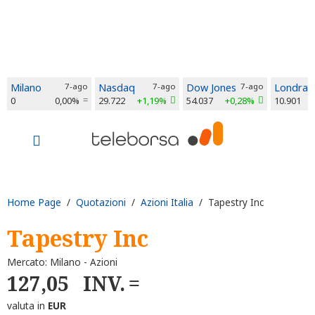
Milano
7-ago
Nasdaq
7-ago
Dow Jones
7-ago
Londra
0
0,00%
29.722
+1,19%
54.037
+0,28%
10.901
Home Page
/
Quotazioni
/
Azioni Italia
/ Tapestry Inc
Tapestry Inc
Mercato: Milano - Azioni
127,05
INV.
valuta in
EUR