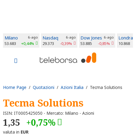
Milano
6-ago
Nasdaq
6-ago
Dow Jones
6-ago
Londra
53.683
+0,44%
29.373
-0,39%
53.885
-0,85%
10.868
Home Page
/
Quotazioni
/
Azioni Italia
/ Tecma Solutions
Tecma Solutions
ISIN: IT0005425050 - Mercato: Milano - Azioni
1,35
+0,75%
valuta in
EUR