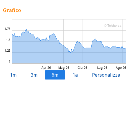
Grafico
© Teleborsa
1,75
1,5
1,25
1
Apr 26
Mag 26
Giu 26
Lug 26
Ago 26
1m
3m
6m
1a
Personalizza