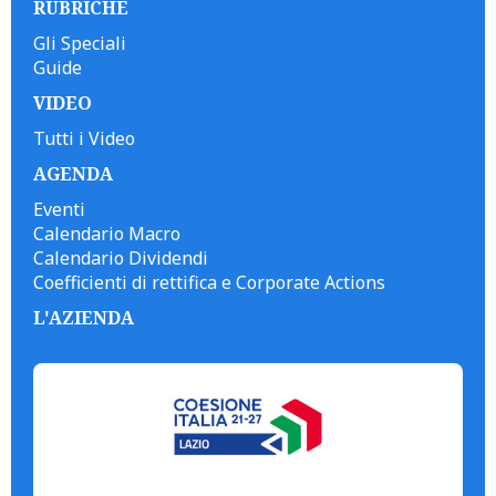
RUBRICHE
Gli Speciali
Guide
VIDEO
Tutti i Video
AGENDA
Eventi
Calendario Macro
Calendario Dividendi
Coefficienti di rettifica e Corporate Actions
L'AZIENDA