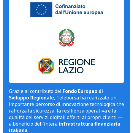
Grazie al contributo del
Fondo Europeo di
Sviluppo Regionale
, Teleborsa ha realizzato un
importante percorso di innovazione tecnologica che
rafforza la sicurezza, la resilienza operativa e la
qualità dei servizi digitali offerti ai propri clienti —
a beneficio dell'intera
infrastruttura finanziaria
italiana
.