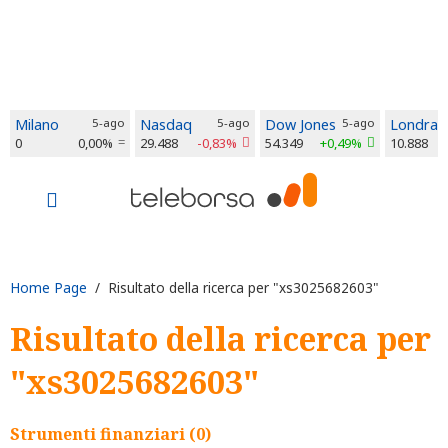
Milano
5-ago
Nasdaq
5-ago
Dow Jones
5-ago
Londra
0
0,00%
29.488
-0,83%
54.349
+0,49%
10.888
Home Page
/ Risultato della ricerca per "xs3025682603"
Risultato della ricerca per
"xs3025682603"
Strumenti finanziari (0)