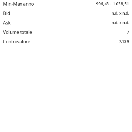
Min-Max anno
996,43 - 1.038,51
Bid
n.d. x n.d.
Ask
n.d. x n.d.
Volume totale
7
Controvalore
7.139