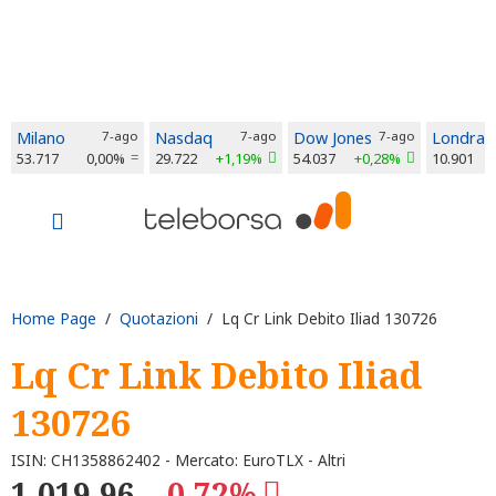
Milano
7-ago
Nasdaq
7-ago
Dow Jones
7-ago
Londra
53.717
0,00%
29.722
+1,19%
54.037
+0,28%
10.901
Home Page
/
Quotazioni
/ Lq Cr Link Debito Iliad 130726
Lq Cr Link Debito Iliad
130726
ISIN: CH1358862402 - Mercato: EuroTLX - Altri
1.019,96
-0,72%