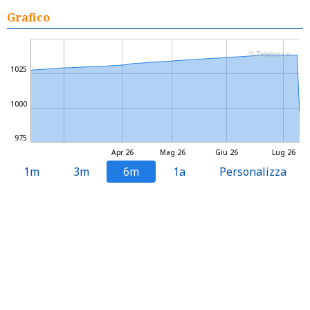
Grafico
© Teleborsa
1025
1000
975
Apr 26
Mag 26
Giu 26
Lug 26
1m
3m
6m
1a
Personalizza