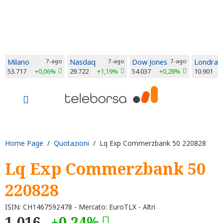
Milano
7-ago
Nasdaq
7-ago
Dow Jones
7-ago
Londra
53.717
+0,06%
29.722
+1,19%
54.037
+0,28%
10.901
Home Page
/
Quotazioni
/ Lq Exp Commerzbank 50 220828
Lq Exp Commerzbank 50
220828
ISIN: CH1467592478 - Mercato: EuroTLX - Altri
1.016
+0,24%