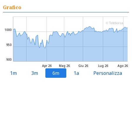
Grafico
© Teleborsa
1000
950
900
Apr 26
Mag 26
Giu 26
Lug 26
Ago 26
1m
3m
6m
1a
Personalizza