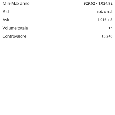
Min-Max anno
929,62 - 1.024,92
Bid
n.d. x n.d.
Ask
1.016 x 8
Volume totale
15
Controvalore
15.240