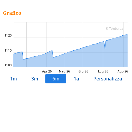
Grafico
© Teleborsa
1120
1110
1100
Apr 26
Mag 26
Giu 26
Lug 26
Ago 26
1m
3m
6m
1a
Personalizza