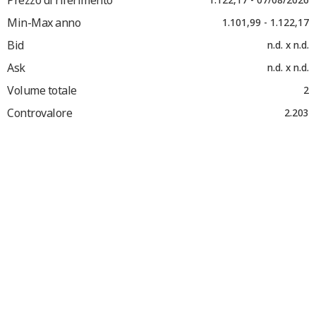
Min-Max anno
1.101,99 - 1.122,17
Bid
n.d. x n.d.
Ask
n.d. x n.d.
Volume totale
2
Controvalore
2.203