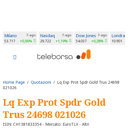
Milano
7-ago
Nasdaq
7-ago
Dow Jones
7-ago
Londra
53.717
+0,06%
29.722
+1,19%
54.037
+0,28%
10.901
Home Page
/
Quotazioni
/ Lq Exp Prot Spdr Gold Trus 24698
021026
Lq Exp Prot Spdr Gold
Trus 24698 021026
ISIN: CH1381833354 - Mercato: EuroTLX - Altri