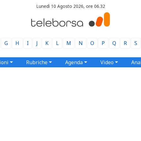
Lunedì 10 Agosto 2026, ore 06.32
G
H
I
J
K
L
M
N
O
P
Q
R
S
ioni
Rubriche
Agenda
Video
Anal