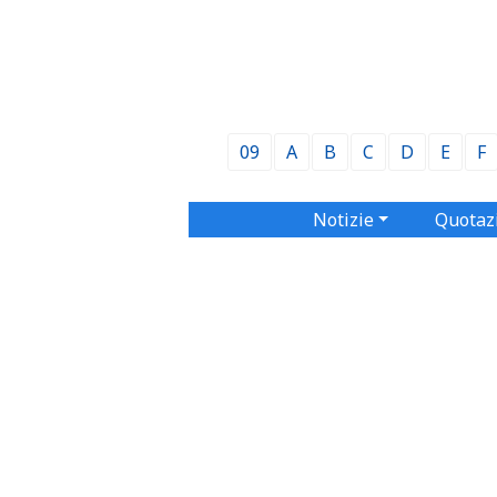
09
A
B
C
D
E
F
Notizie
Quotaz