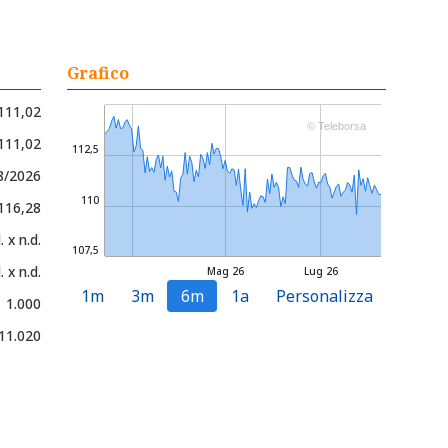
Grafico
111,02
© Teleborsa
 111,02
112,5
8/2026
110
 116,28
. x n.d.
107,5
. x n.d.
Mag 26
Lug 26
1m
3m
6m
1a
Personalizza
1.000
11.020