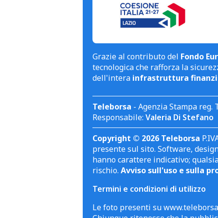
Grazie al contributo del
Fondo Eur
tecnologica che rafforza la sicurezz
dell'intera
infrastruttura finanzi
Teleborsa
- Agenzia Stampa reg. 
Responsabile:
Valeria Di Stefano
Copyright © 2026 Teleborsa
P.IVA
presente sul sito. Software, design 
hanno carattere indicativo; qualsi
rischio.
Avviso sull'uso e sulla pr
Termini e condizioni di utilizzo
Le foto presenti su www.teleborsa.