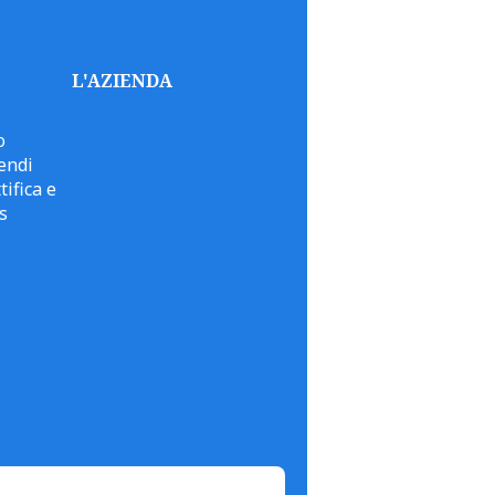
L'AZIENDA
o
endi
tifica e
s