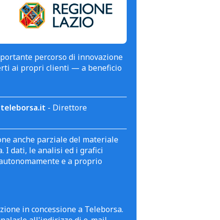
mportante percorso di innovazione
erti ai propri clienti — a beneficio
teleborsa.it
- Direttore
zione anche parziale del materiale
 dati, le analisi ed i grafici
te autonomamente e a proprio
azione in concessione a Teleborsa.