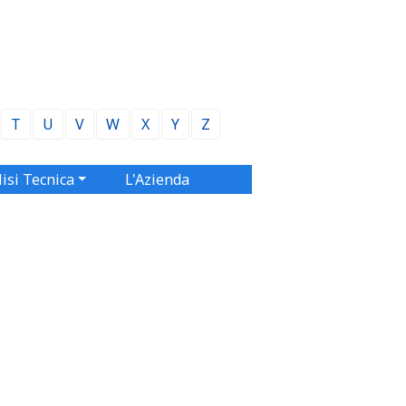
T
U
V
W
X
Y
Z
isi Tecnica
L'Azienda