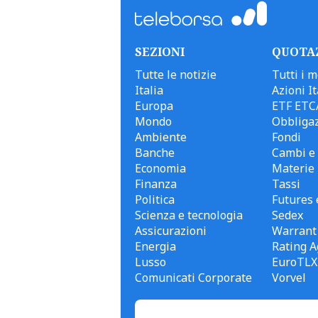
SEZIONI
QUOTA
Tutte le notizie
Tutti i m
Italia
Azioni It
Europa
ETF ETC
Mondo
Obbligaz
Ambiente
Fondi
Banche
Cambi e 
Economia
Materie
Finanza
Tassi
Politica
Futures 
Scienza e tecnologia
Sedex
Assicurazioni
Warrant
Energia
Rating A
Lusso
EuroTLX
Comunicati Corporate
Vorvel