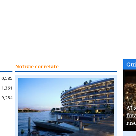
Gu
Notizie correlate
0,585
1,361
9,284
AI 
fin
ris