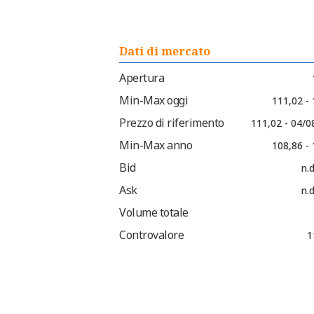
Dati di mercato
Apertura
Min-Max oggi
111,02 -
Prezzo di riferimento
111,02 - 04/0
Min-Max anno
108,86 -
Bid
n.d
Ask
n.d
Volume totale
Controvalore
1