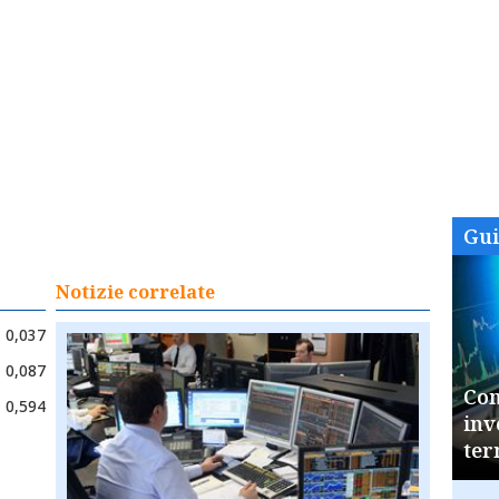
Gu
Notizie correlate
0,037
0,087
Com
0,594
inv
ter