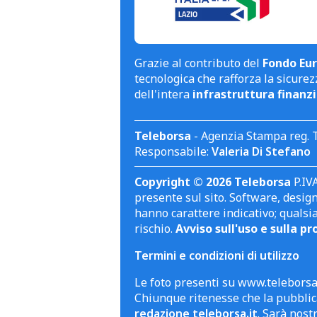
Grazie al contributo del
Fondo Eur
tecnologica che rafforza la sicurezz
dell'intera
infrastruttura finanzi
Teleborsa
- Agenzia Stampa reg. 
Responsabile:
Valeria Di Stefano
Copyright © 2026 Teleborsa
P.IVA
presente sul sito. Software, design 
hanno carattere indicativo; qualsi
rischio.
Avviso sull'uso e sulla pr
Termini e condizioni di utilizzo
Le foto presenti su www.teleborsa.
Chiunque ritenesse che la pubblica
redazione teleborsa.it
. Sarà nost