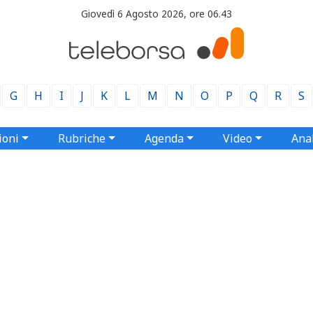
Giovedì 6 Agosto 2026, ore 06.43
G
H
I
J
K
L
M
N
O
P
Q
R
S
ioni
Rubriche
Agenda
Video
Anal