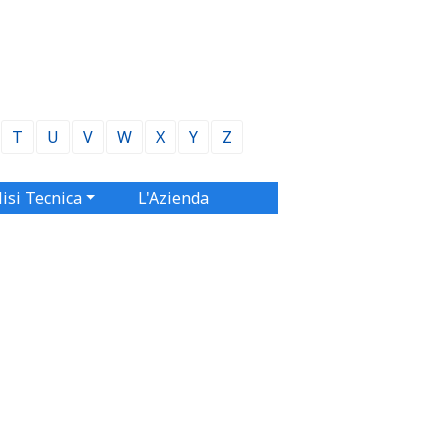
T
U
V
W
X
Y
Z
isi Tecnica
L'Azienda