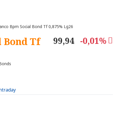
nco Bpm Social Bond Tf 0,875% Lg26
 Bond Tf
99,94
-0,01%
 Bonds
intraday