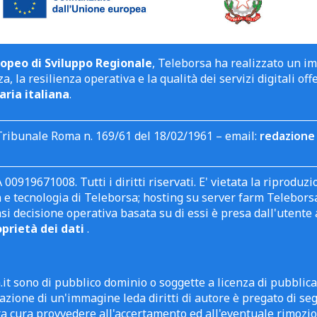
opeo di Sviluppo Regionale
, Teleborsa ha realizzato un i
a, la resilienza operativa e la qualità dei servizi digitali off
aria italiana
.
Tribunale Roma n. 169/61 del 18/02/1961 – email:
redazione 
 00919671008. Tutti i diritti riservati. E' vietata la riprodu
e tecnologia di Teleborsa; hosting su server farm Teleborsa. I
asi decisione operativa basata su di essi è presa dall'uten
oprietà dei dati
.
it sono di pubblico dominio o soggette a licenza di pubblic
zione di un'immagine leda diritti di autore è pregato di segn
ra cura provvedere all'accertamento ed all'eventuale rimozio