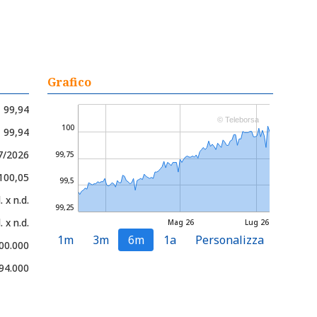
Grafico
99,94
© Teleborsa
100
- 99,94
7/2026
99,75
 100,05
99,5
. x n.d.
99,25
. x n.d.
Mag 26
Lug 26
1m
3m
6m
1a
Personalizza
00.000
94.000