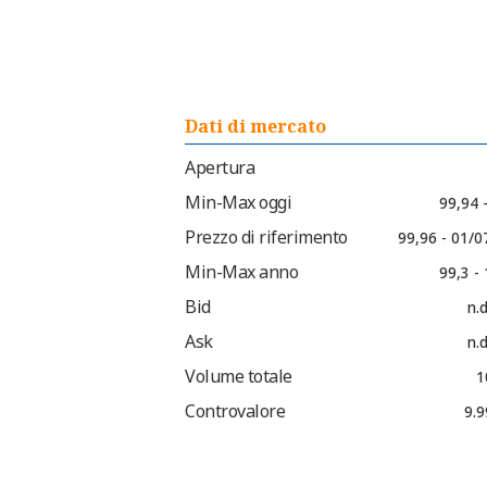
Dati di mercato
Apertura
Min-Max oggi
99,94 
Prezzo di riferimento
99,96 - 01/0
Min-Max anno
99,3 -
Bid
n.d
Ask
n.d
Volume totale
1
Controvalore
9.9