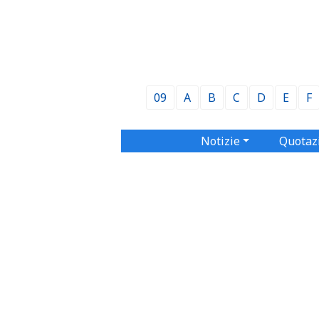
09
A
B
C
D
E
F
Notizie
Quotaz