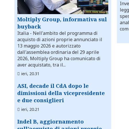
Inve
legg
spes
Moltiply Group, informativa sul
anal
buyback
comu
Italia
- Nell'ambito del programma di
acquisto di azioni proprie annunciato il
13 maggio 2026 e autorizzato
dall'assemblea ordinaria del 29 aprile
2026, Moltiply Group ha comunicato di
aver acquistato, tra il...
ieri, 20.31
ASI, decade il CdA dopo le
dimissioni della vicepresidente
e due consiglieri
ieri, 20.21
Indel B, aggiornamento
sull'acquisto di azioni proprie