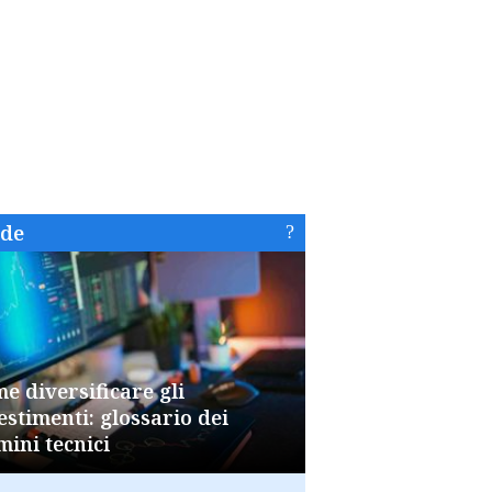
ide
e diversificare gli
estimenti: glossario dei
mini tecnici