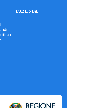
L'AZIENDA
o
endi
tifica e
s