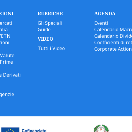
ZIONI
RUBRICHE
AGENDA
ercati
Gli Speciali
Eventi
alia
Guide
Calendario Macr
/ETN
Calendario Divid
VIDEO
ioni
Coefficienti di ret
Tutti i Video
Corporate Action
Valute
 Prime
e Derivati
genzie