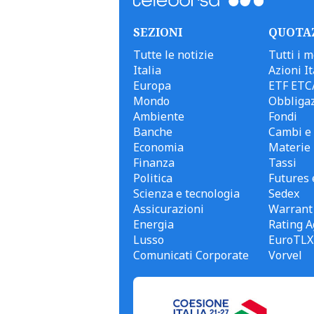
SEZIONI
QUOTA
Tutte le notizie
Tutti i m
Italia
Azioni It
Europa
ETF ETC
Mondo
Obbligaz
Ambiente
Fondi
Banche
Cambi e 
Economia
Materie
Finanza
Tassi
Politica
Futures 
Scienza e tecnologia
Sedex
Assicurazioni
Warrant
Energia
Rating A
Lusso
EuroTLX
Comunicati Corporate
Vorvel