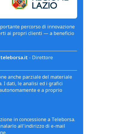
mportante percorso di innovazione
erti ai propri clienti — a beneficio
teleborsa.it
- Direttore
zione anche parziale del materiale
 dati, le analisi ed i grafici
te autonomamente e a proprio
azione in concessione a Teleborsa.
alarlo all'indirizzo di e-mail
ne.