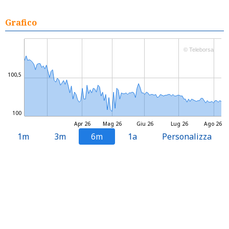
Grafico
© Teleborsa
100,5
100
Apr 26
Mag 26
Giu 26
Lug 26
Ago 26
1m
3m
6m
1a
Personalizza