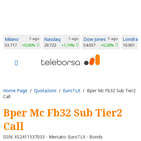
Milano
7-ago
Nasdaq
7-ago
Dow Jones
7-ago
Londra
53.717
+0,06%
29.722
+1,19%
54.037
+0,28%
10.901
Home Page
/
Quotazioni
/
EuroTLX
/ Bper Mc Fb32 Sub Tier2
Call
Bper Mc Fb32 Sub Tier2
Call
ISIN: XS2411537033 - Mercato: EuroTLX - Bonds