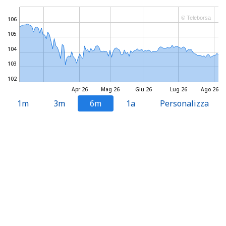
© Teleborsa
106
105
104
103
102
Apr 26
Mag 26
Giu 26
Lug 26
Ago 26
1m
3m
6m
1a
Personalizza