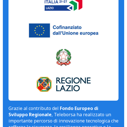
Grazie al contributo del
Fondo Europeo di
Sviluppo Regionale
, Teleborsa ha realizzato un
importante percorso di innovazione tecnologica che