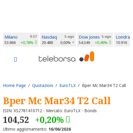
Milano
9:57
Nasdaq
5-ago
Dow Jones
5-ago
Londra
53.866
+0,78%
29.488
0,00%
54.349
+0,49%
10.916
Home Page
/
Quotazioni
/
EuroTLX
/ Bper Mc Mar34 T2 Call
Bper Mc Mar34 T2 Call
ISIN: XS2781410712 - Mercato: EuroTLX - Bonds
104,52
+0,20%
Ultimo aggiornamento:
16/06/2026