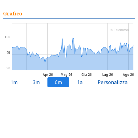
Grafico
© Teleborsa
100
95
90
Apr 26
Mag 26
Giu 26
Lug 26
Ago 26
1m
3m
6m
1a
Personalizza