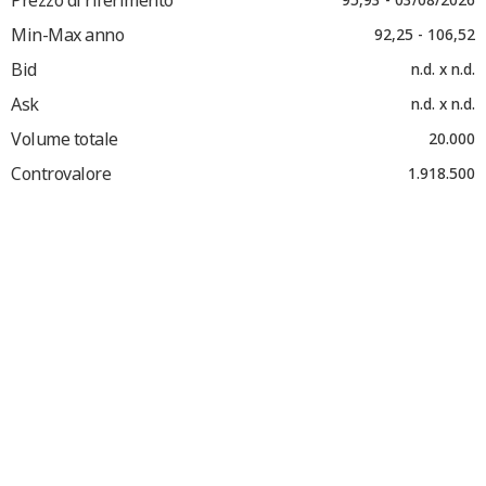
Min-Max anno
92,25 - 106,52
Bid
n.d. x n.d.
Ask
n.d. x n.d.
Volume totale
20.000
Controvalore
1.918.500