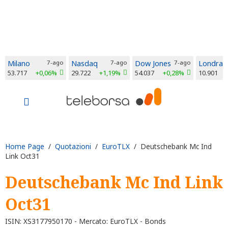
Milano
7-ago
Nasdaq
7-ago
Dow Jones
7-ago
Londra
53.717
+0,06%
29.722
+1,19%
54.037
+0,28%
10.901
Home Page
/
Quotazioni
/
EuroTLX
/ Deutschebank Mc Ind
Link Oct31
Deutschebank Mc Ind Link
Oct31
ISIN: XS3177950170 - Mercato: EuroTLX - Bonds