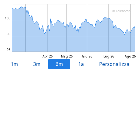
© Teleborsa
100
98
96
Apr 26
Mag 26
Giu 26
Lug 26
Ago 26
1m
3m
6m
1a
Personalizza