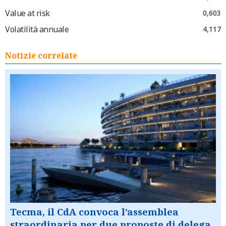
Value at risk
0,603
Volatilità annuale
4,117
Notizie correlate
Tecma, il CdA convoca l’assemblea
straordinaria per due proposte di delega