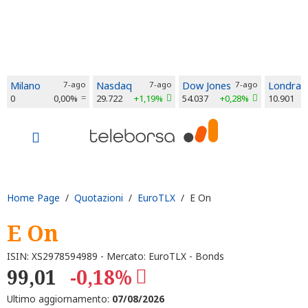
Milano
7-ago
Nasdaq
7-ago
Dow Jones
7-ago
Londra
0
0,00%
29.722
+1,19%
54.037
+0,28%
10.901
Home Page
/
Quotazioni
/
EuroTLX
/ E On
E On
ISIN: XS2978594989 - Mercato: EuroTLX - Bonds
99,01
-0,18%
Ultimo aggiornamento:
07/08/2026