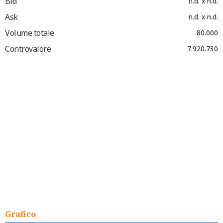
Bid
n.d. x n.d.
Ask
n.d. x n.d.
Volume totale
80.000
Controvalore
7.920.730
Grafico