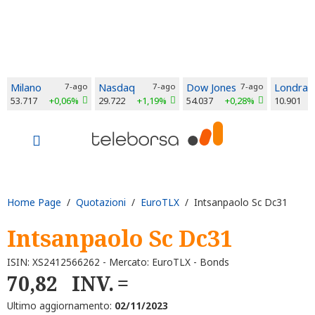
Milano
7-ago
Nasdaq
7-ago
Dow Jones
7-ago
Londra
53.717
+0,06%
29.722
+1,19%
54.037
+0,28%
10.901
Home Page
/
Quotazioni
/
EuroTLX
/ Intsanpaolo Sc Dc31
Intsanpaolo Sc Dc31
ISIN: XS2412566262 - Mercato: EuroTLX - Bonds
70,82
INV.
Ultimo aggiornamento:
02/11/2023