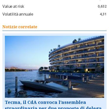
Value at risk
0,632
Volatilità annuale
4,31
Notizie correlate
Tecma, il CdA convoca l’assemblea
straordinaria per due proposte di delega