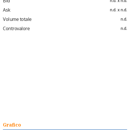
Bid
n.d. x n.d.
Ask
n.d. x n.d.
Volume totale
n.d.
Controvalore
n.d.
Grafico