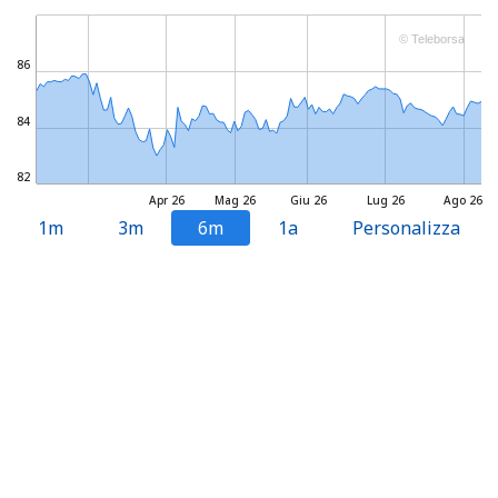
© Teleborsa
86
84
82
Apr 26
Mag 26
Giu 26
Lug 26
Ago 26
1m
3m
6m
1a
Personalizza