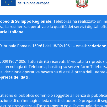
opeo di Sviluppo Regionale
, Teleborsa ha realizzato un i
a, la resilienza operativa e la qualità dei servizi digitali off
aria italiana
.
Tribunale Roma n. 169/61 del 18/02/1961 – email:
redazione 
 00919671008. Tutti i diritti riservati. E' vietata la riprodu
e tecnologia di Teleborsa; hosting su server farm Teleborsa. I
asi decisione operativa basata su di essi è presa dall'uten
oprietà dei dati
.
it sono di pubblico dominio o soggette a licenza di pubblic
zione di un'immagine leda diritti di autore è pregato di segn
ra cura provvedere all'accertamento ed all'eventuale rimozio