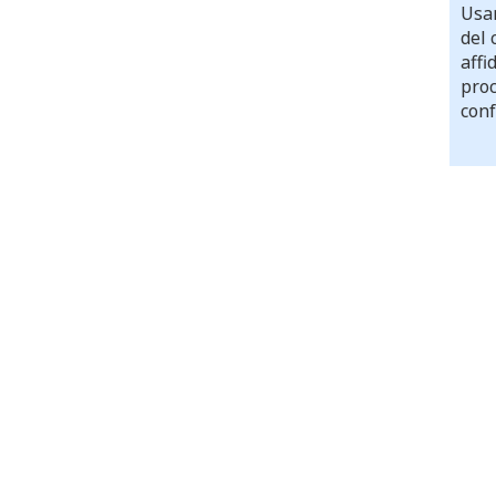
Usar
del 
affi
proc
conf