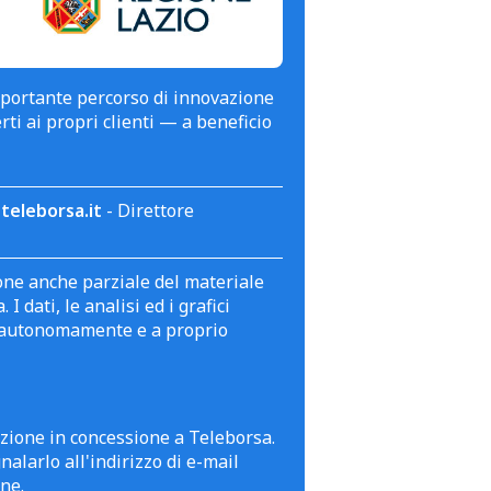
mportante percorso di innovazione
erti ai propri clienti — a beneficio
teleborsa.it
- Direttore
zione anche parziale del materiale
 dati, le analisi ed i grafici
te autonomamente e a proprio
azione in concessione a Teleborsa.
alarlo all'indirizzo di e-mail
ne.