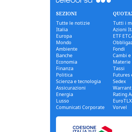
SEZIONI
QUOTA
Tutte le notizie
Tutti i m
Italia
Azioni It
Europa
ETF ETC
Mondo
Obbligaz
Ambiente
Fondi
Banche
Cambi e 
Economia
Materie
Finanza
Tassi
Politica
Futures 
Scienza e tecnologia
Sedex
Assicurazioni
Warrant
Energia
Rating A
Lusso
EuroTLX
Comunicati Corporate
Vorvel