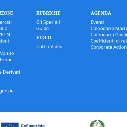
ZIONI
RUBRICHE
AGENDA
ercati
Gli Speciali
Eventi
alia
Guide
Calendario Macr
/ETN
Calendario Divid
VIDEO
ioni
Coefficienti di ret
Tutti i Video
Corporate Action
Valute
 Prime
e Derivati
genzie