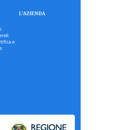
L'AZIENDA
o
endi
tifica e
s