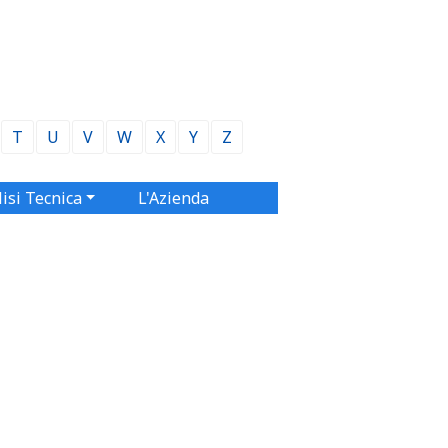
T
U
V
W
X
Y
Z
isi Tecnica
L'Azienda