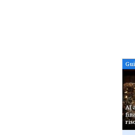
Gu
AI 
fin
ris