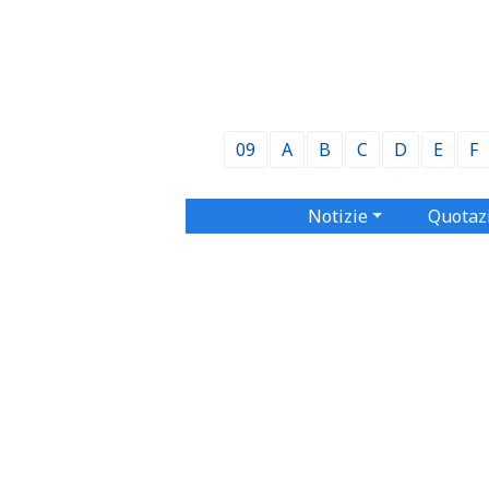
09
A
B
C
D
E
F
Notizie
Quotaz