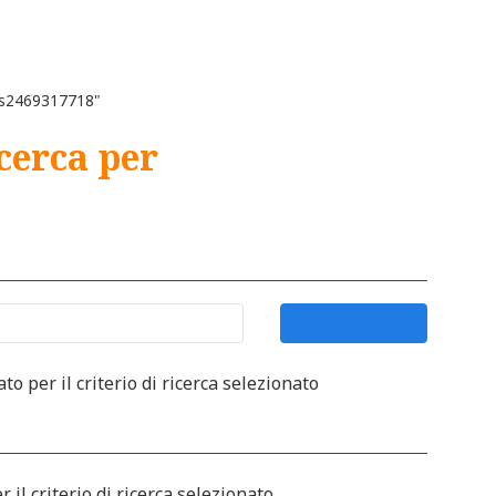
"xs2469317718"
icerca per
o per il criterio di ricerca selezionato
 il criterio di ricerca selezionato