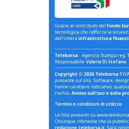
Grazie al contributo del
Fondo Eur
tecnologica che rafforza la sicurezz
dell'intera
infrastruttura finanzi
Teleborsa
- Agenzia Stampa reg. 
Responsabile:
Valeria Di Stefano
Copyright © 2026 Teleborsa
P.IVA
presente sul sito. Software, design 
hanno carattere indicativo; qualsi
rischio.
Avviso sull'uso e sulla pr
Termini e condizioni di utilizzo
Le foto presenti su www.teleborsa.
Chiunque ritenesse che la pubblica
redazione teleborsa.it
. Sarà nost