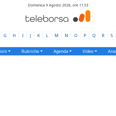
Domenica 9 Agosto 2026, ore 11.53
G
H
I
J
K
L
M
N
O
P
Q
R
S
ioni
Rubriche
Agenda
Video
Anal