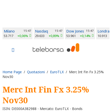
Milano
15:47
Nasdaq
15:47
Dow Jones
15:47
Londra
53.717
+0,06%
29.633
+0,89%
53.961
+0,14%
10.913
Home Page
/
Quotazioni
/
EuroTLX
/ Merc Int Fin Fx 3.25%
Nov30
Merc Int Fin Fx 3.25%
Nov30
ISIN: DE000A382988 - Mercato: EuroTLX - Bonds