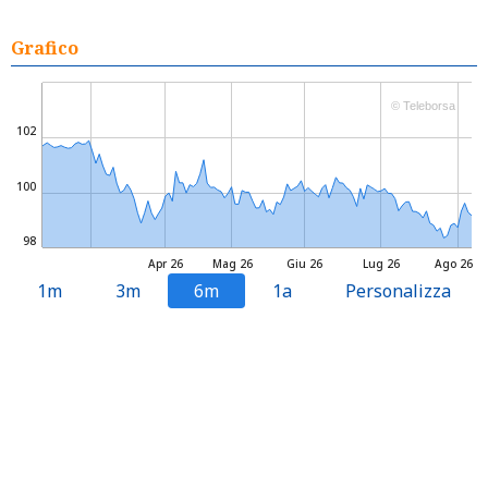
Grafico
© Teleborsa
102
100
98
Apr 26
Mag 26
Giu 26
Lug 26
Ago 26
1m
3m
6m
1a
Personalizza