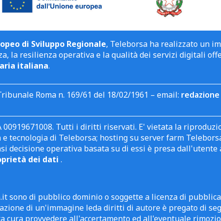
opeo di Sviluppo Regionale
, Teleborsa ha realizzato un i
a, la resilienza operativa e la qualità dei servizi digitali off
aria italiana
.
Tribunale Roma n. 169/61 del 18/02/1961 – email:
redazione 
 00919671008. Tutti i diritti riservati. E' vietata la riprodu
e tecnologia di Teleborsa; hosting su server farm Teleborsa. I
asi decisione operativa basata su di essi è presa dall'uten
oprietà dei dati
.
it sono di pubblico dominio o soggette a licenza di pubblic
zione di un'immagine leda diritti di autore è pregato di segn
ra cura provvedere all'accertamento ed all'eventuale rimozio