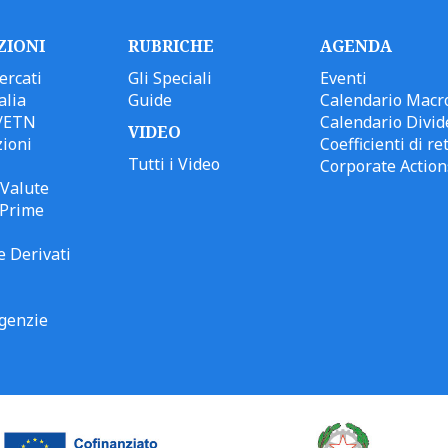
ZIONI
RUBRICHE
AGENDA
ercati
Gli Speciali
Eventi
alia
Guide
Calendario Macr
/ETN
Calendario Divid
VIDEO
ioni
Coefficienti di ret
Tutti i Video
Corporate Action
Valute
 Prime
e Derivati
genzie