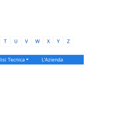
T
U
V
W
X
Y
Z
isi Tecnica
L'Azienda