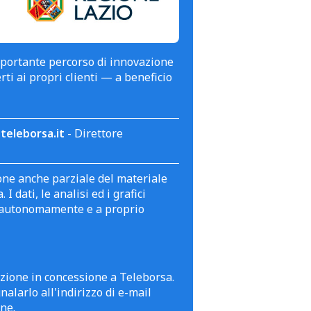
mportante percorso di innovazione
erti ai propri clienti — a beneficio
teleborsa.it
- Direttore
zione anche parziale del materiale
 dati, le analisi ed i grafici
te autonomamente e a proprio
azione in concessione a Teleborsa.
alarlo all'indirizzo di e-mail
ne.