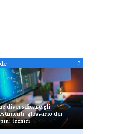
ide
e diversificare gli
estimenti: glossario dei
mini tecnici