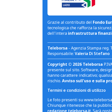
Grazie al contributo del
Fondo Eur
tecnologica che rafforza la sicurezz
dell'intera
infrastruttura finanzi
Teleborsa
- Agenzia Stampa reg. 
Responsabile:
Valeria Di Stefano
Copyright © 2026 Teleborsa
P.IVA
presente sul sito. Software, design 
hanno carattere indicativo; qualsi
rischio.
Avviso sull'uso e sulla pr
Termini e condizioni di utilizzo
Le foto presenti su www.teleborsa.
Chiunque ritenesse che la pubblica
redazione teleborsa.it
. Sarà nost