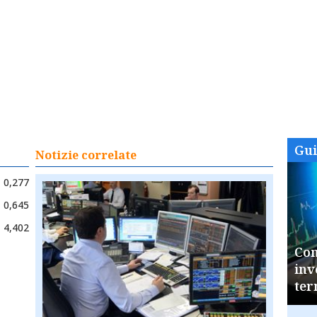
Gu
Notizie correlate
0,277
0,645
4,402
Com
inv
ter