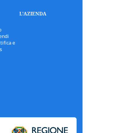
L'AZIENDA
o
endi
tifica e
s