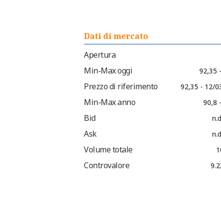
Dati di mercato
Apertura
Min-Max oggi
92,35 
Prezzo di riferimento
92,35 - 12/0
Min-Max anno
90,8 
Bid
n.d
Ask
n.d
Volume totale
1
Controvalore
9.2