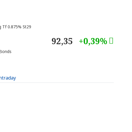
 Tf 0.875% St29
92,35
+0,39%
 Bonds
intraday