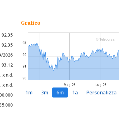
Grafico
92,35
© Teleborsa
93
- 92,35
3/2026
92
- 93,12
91
. x n.d.
90
. x n.d.
Mag 26
Lug 26
1m
3m
6m
1a
Personalizza
00.000
35.000