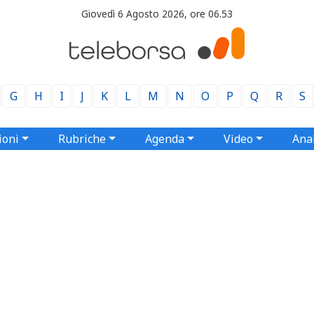
Giovedì 6 Agosto 2026, ore 06.53
G
H
I
J
K
L
M
N
O
P
Q
R
S
ioni
Rubriche
Agenda
Video
Anal