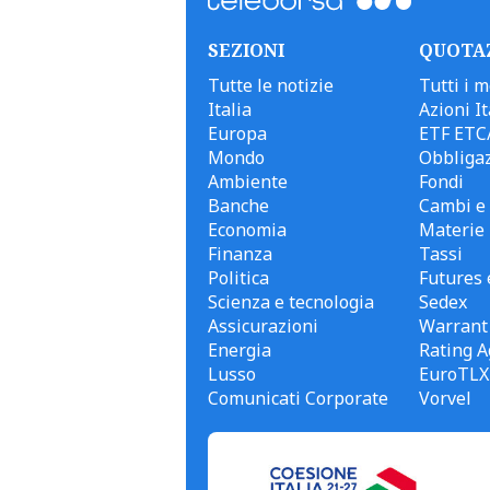
SEZIONI
QUOTA
Tutte le notizie
Tutti i m
Italia
Azioni It
Europa
ETF ETC
Mondo
Obbligaz
Ambiente
Fondi
Banche
Cambi e 
Economia
Materie
Finanza
Tassi
Politica
Futures 
Scienza e tecnologia
Sedex
Assicurazioni
Warrant
Energia
Rating A
Lusso
EuroTLX
Comunicati Corporate
Vorvel