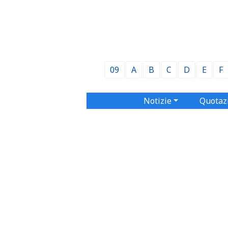
09
A
B
C
D
E
F
Notizie
Quotaz