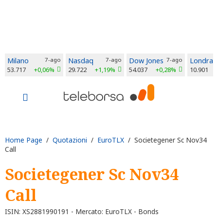
Milano
7-ago
Nasdaq
7-ago
Dow Jones
7-ago
Londra
53.717
+0,06%
29.722
+1,19%
54.037
+0,28%
10.901
Home Page
/
Quotazioni
/
EuroTLX
/ Societegener Sc Nov34
Call
Societegener Sc Nov34
Call
ISIN: XS2881990191 - Mercato: EuroTLX - Bonds