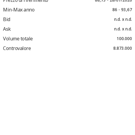
Min-Max anno
86 - 93,67
Bid
n.d. x n.d.
Ask
n.d. x n.d.
Volume totale
100.000
Controvalore
8.873.000