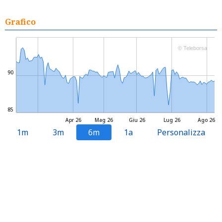
Grafico
© Teleborsa
90
85
Apr 26
Mag 26
Giu 26
Lug 26
Ago 26
1m
3m
6m
1a
Personalizza