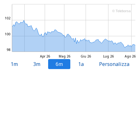
© Teleborsa
102
100
98
Apr 26
Mag 26
Giu 26
Lug 26
Ago 26
1m
3m
6m
1a
Personalizza