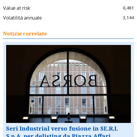
Value at risk
0,461
Volatilità annuale
3,144
Notizie correlate
Seri Industrial verso fusione in SE.R.I.
S.p.A. per delisting da Piazza Affari