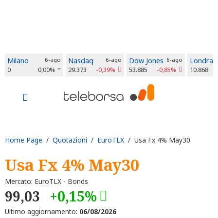
Milano
6-ago
Nasdaq
6-ago
Dow Jones
6-ago
Londra
0
0,00%
29.373
-0,39%
53.885
-0,85%
10.868
Home Page
/
Quotazioni
/
EuroTLX
/ Usa Fx 4% May30
Usa Fx 4% May30
Mercato: EuroTLX - Bonds
99,03
+0,15%
Ultimo aggiornamento:
06/08/2026