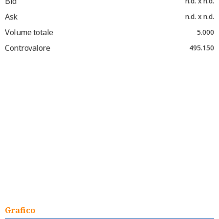
Bid
n.d. x n.d.
Ask
n.d. x n.d.
Volume totale
5.000
Controvalore
495.150
Grafico