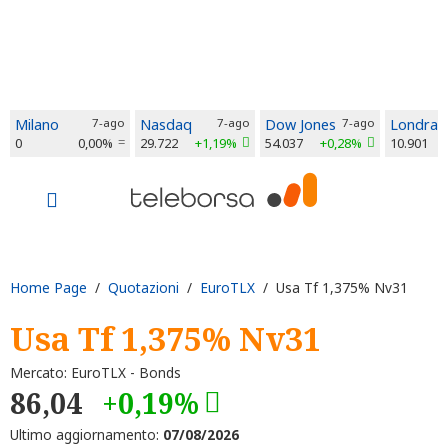
Milano
7-ago
Nasdaq
7-ago
Dow Jones
7-ago
Londra
0
0,00%
29.722
+1,19%
54.037
+0,28%
10.901
Home Page
/
Quotazioni
/
EuroTLX
/ Usa Tf 1,375% Nv31
Usa Tf 1,375% Nv31
Mercato: EuroTLX - Bonds
86,04
+0,19%
Ultimo aggiornamento:
07/08/2026