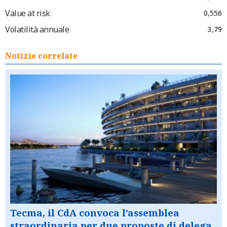
Value at risk
0,556
Volatilità annuale
3,79
Notizie correlate
Tecma, il CdA convoca l’assemblea
straordinaria per due proposte di delega