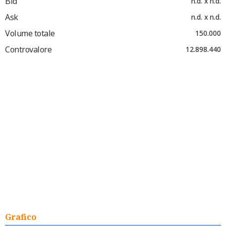
Bid
n.d. x n.d.
Ask
n.d. x n.d.
Volume totale
150.000
Controvalore
12.898.440
Grafico