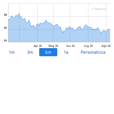
© Teleborsa
88
86
84
Apr 26
Mag 26
Giu 26
Lug 26
Ago 26
1m
3m
6m
1a
Personalizza