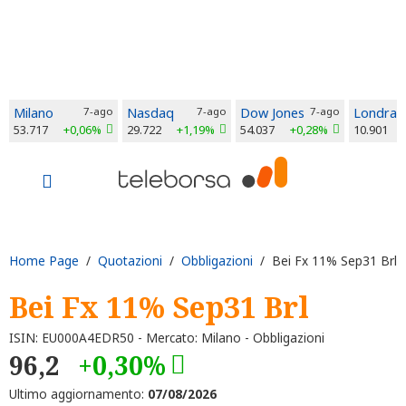
Milano
7-ago
Nasdaq
7-ago
Dow Jones
7-ago
Londra
53.717
+0,06%
29.722
+1,19%
54.037
+0,28%
10.901
Home Page
/
Quotazioni
/
Obbligazioni
/ Bei Fx 11% Sep31 Brl
Bei Fx 11% Sep31 Brl
ISIN: EU000A4EDR50 - Mercato: Milano - Obbligazioni
96,2
+0,30%
Ultimo aggiornamento:
07/08/2026