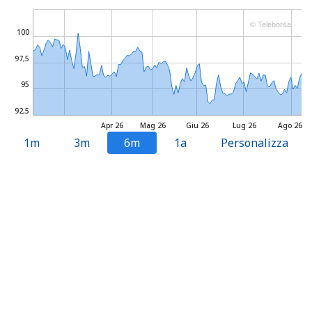
© Teleborsa
100
97,5
95
92,5
Apr 26
Mag 26
Giu 26
Lug 26
Ago 26
1m
3m
6m
1a
Personalizza