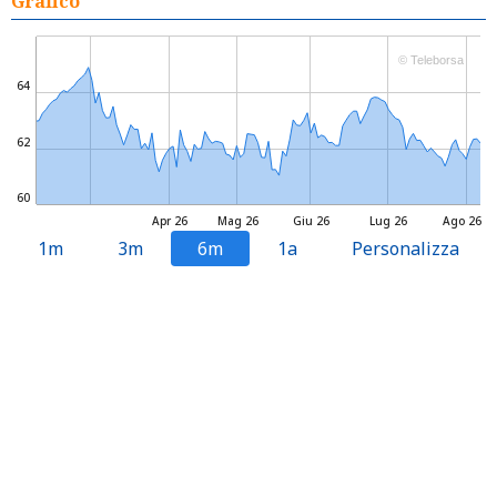
Grafico
© Teleborsa
64
62
60
Apr 26
Mag 26
Giu 26
Lug 26
Ago 26
1m
3m
6m
1a
Personalizza