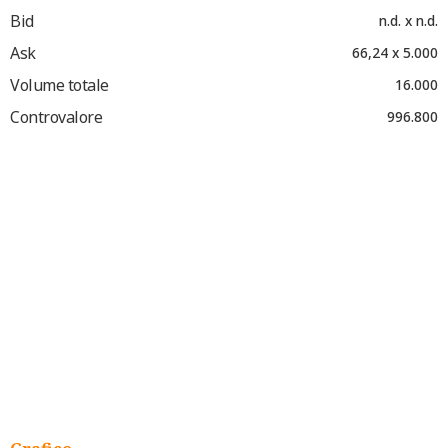
Bid
n.d. x n.d.
Ask
66,24 x 5.000
Volume totale
16.000
Controvalore
996.800