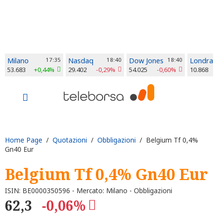
Milano
17:35
Nasdaq
18:40
Dow Jones
18:40
Londra
53.683
+0,44%
29.402
-0,29%
54.025
-0,60%
10.868
Home Page
/
Quotazioni
/
Obbligazioni
/ Belgium Tf 0,4%
Gn40 Eur
Belgium Tf 0,4% Gn40 Eur
ISIN: BE0000350596 - Mercato: Milano - Obbligazioni
62,3
-0,06%