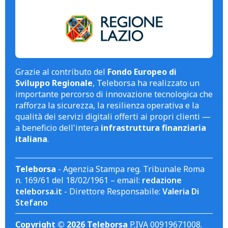
Grazie al contributo del
Fondo Europeo di
Sviluppo Regionale
, Teleborsa ha realizzato un
importante percorso di innovazione tecnologica che
rafforza la sicurezza, la resilienza operativa e la
qualità dei servizi digitali offerti ai propri clienti —
a beneficio dell'intera
infrastruttura finanziaria
italiana
.
Teleborsa
- Agenzia Stampa reg. Tribunale Roma
n. 169/61 del 18/02/1961 – email:
redazione
teleborsa.it
- Direttore Responsabile:
Valeria Di
Stefano
Copyright © 2026 Teleborsa
P.IVA 00919671008.