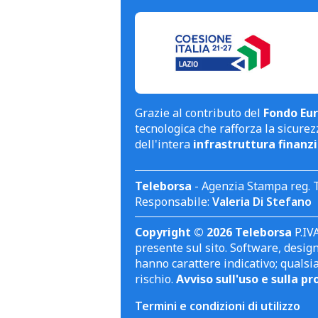
Grazie al contributo del
Fondo Eur
tecnologica che rafforza la sicurezz
dell'intera
infrastruttura finanzi
Teleborsa
- Agenzia Stampa reg. 
Responsabile:
Valeria Di Stefano
Copyright © 2026 Teleborsa
P.IVA
presente sul sito. Software, design 
hanno carattere indicativo; qualsi
rischio.
Avviso sull'uso e sulla pr
Termini e condizioni di utilizzo