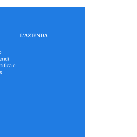
L'AZIENDA
o
endi
tifica e
s