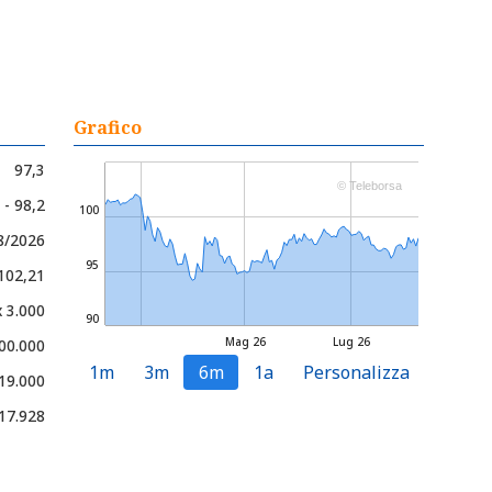
Grafico
97,3
© Teleborsa
 - 98,2
100
8/2026
95
 102,21
x 3.000
90
Mag 26
Lug 26
00.000
1m
3m
6m
1a
Personalizza
19.000
17.928