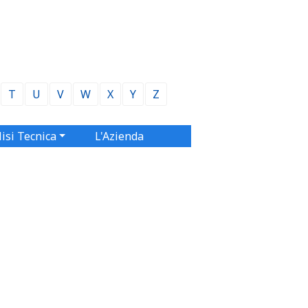
T
U
V
W
X
Y
Z
isi Tecnica
L'Azienda