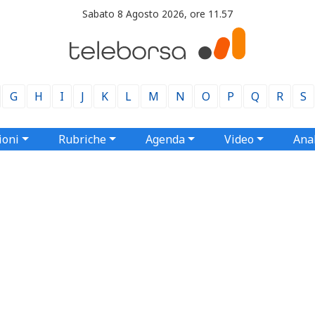
Sabato 8 Agosto 2026, ore 11.57
G
H
I
J
K
L
M
N
O
P
Q
R
S
ioni
Rubriche
Agenda
Video
Anal