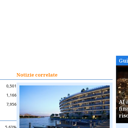
Gu
Notizie correlate
0,501
1,166
AI 
7,956
fin
ris
5,63%