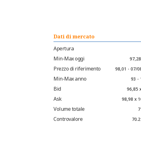
Dati di mercato
Apertura
Min-Max oggi
97,28
Prezzo di riferimento
98,01 - 07/0
Min-Max anno
93 -
Bid
96,85 
Ask
98,98 x 1
Volume totale
7
Controvalore
70.2