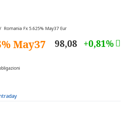
 Romania Fx 5.625% May37 Eur
5% May37
98,08
+0,81%
bligazioni
intraday