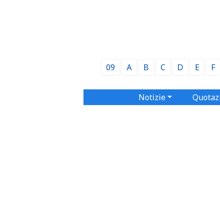
09
A
B
C
D
E
F
Notizie
Quotaz