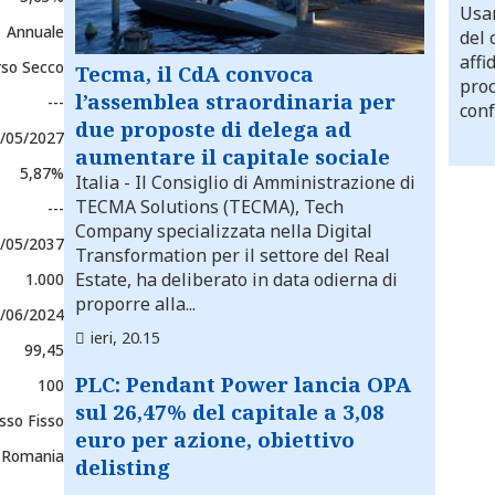
Usar
Annuale
del 
affi
rso Secco
Tecma, il CdA convoca
proc
l’assemblea straordinaria per
---
conf
due proposte di delega ad
/05/2027
aumentare il capitale sociale
5,87%
Italia
- Il Consiglio di Amministrazione di
TECMA Solutions (TECMA), Tech
---
Company specializzata nella Digital
/05/2037
Transformation per il settore del Real
Estate, ha deliberato in data odierna di
1.000
proporre alla...
/06/2024
ieri, 20.15
99,45
PLC: Pendant Power lancia OPA
100
sul 26,47% del capitale a 3,08
sso Fisso
euro per azione, obiettivo
f Romania
delisting