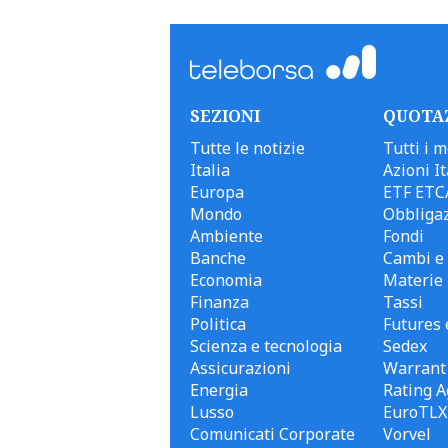
SEZIONI
QUOTA
Tutte le notizie
Tutti i m
Italia
Azioni It
Europa
ETF ETC
Mondo
Obbligaz
Ambiente
Fondi
Banche
Cambi e 
Economia
Materie
Finanza
Tassi
Politica
Futures 
Scienza e tecnologia
Sedex
Assicurazioni
Warrant
Energia
Rating A
Lusso
EuroTLX
Comunicati Corporate
Vorvel