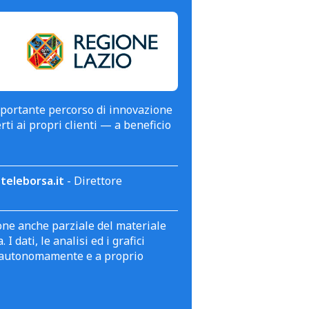
mportante percorso di innovazione
erti ai propri clienti — a beneficio
teleborsa.it
- Direttore
zione anche parziale del materiale
 dati, le analisi ed i grafici
te autonomamente e a proprio