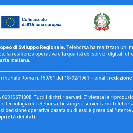
opeo di Sviluppo Regionale
, Teleborsa ha realizzato un i
a, la resilienza operativa e la qualità dei servizi digitali off
aria italiana
.
Tribunale Roma n. 169/61 del 18/02/1961 – email:
redazione 
 00919671008. Tutti i diritti riservati. E' vietata la riprodu
e tecnologia di Teleborsa; hosting su server farm Teleborsa. I
asi decisione operativa basata su di essi è presa dall'uten
oprietà dei dati
.