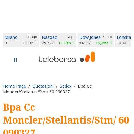
Milano
7-ago
Nasdaq
7-ago
Dow Jones
7-ago
Londra
0
0,00%
29.722
+1,19%
54.037
+0,28%
10.901
Home Page
/
Quotazioni
/
Sedex
/ Bpa Cc
Moncler/Stellantis/Stm/ 60 090327
Bpa Cc
Moncler/Stellantis/Stm/ 60
090327