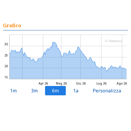
Grafico
© Teleborsa
30
25
20
15
Apr 26
Mag 26
Giu 26
Lug 26
Ago 26
1m
3m
6m
1a
Personalizza