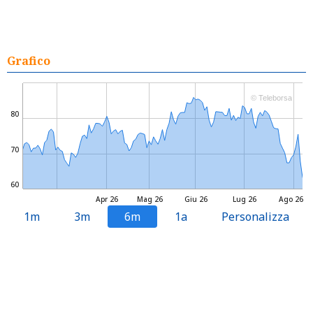
Grafico
© Teleborsa
80
70
60
Apr 26
Mag 26
Giu 26
Lug 26
Ago 26
1m
3m
6m
1a
Personalizza