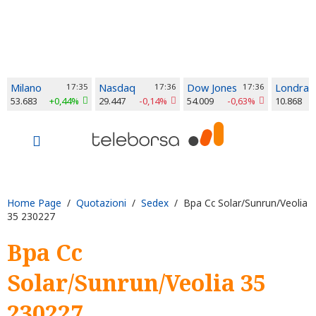
Milano
17:35
Nasdaq
17:36
Dow Jones
17:36
Londra
53.683
+0,44%
29.447
-0,14%
54.009
-0,63%
10.868
Home Page
/
Quotazioni
/
Sedex
/ Bpa Cc Solar/Sunrun/Veolia
35 230227
Bpa Cc
Solar/Sunrun/Veolia 35
230227