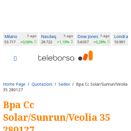
Milano
7-ago
Nasdaq
7-ago
Dow Jones
7-ago
Londra
53.717
+0,06%
29.722
+1,19%
54.037
+0,28%
10.901
Home Page
/
Quotazioni
/
Sedex
/ Bpa Cc Solar/Sunrun/Veolia
35 280127
Bpa Cc
Solar/Sunrun/Veolia 35
280127