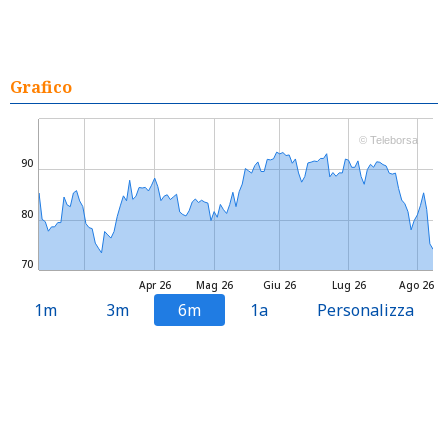
Grafico
© Teleborsa
90
80
70
Apr 26
Mag 26
Giu 26
Lug 26
Ago 26
1m
3m
6m
1a
Personalizza